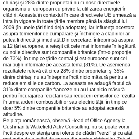
chiriaşi şi 28% dintre proprietari nu cunosc directivele
organismului european cu privire la utilizarea energiei în
clădiri. Aceasta în contextul în care directivele UE urmează a
intra în vigoare în toate ţările membre până la sfârşitul lui
2009 (în unele ţări fiind deja adoptate), iar influenţa acestora
asupra termenilor de cumpărare şi închiriere a clădirilor ar
putea fi directă şi imediată.Din cercetare, întreprinsă asupra
a 12 ţări europene, a reieşit că cele mai informate în legătură
cu noile directive sunt companiile britanice (într-o proporţie
de 73%), în timp ce ţările central şi est-europene sunt cel
mai puţin informate pe această temă (31%). De asemenea,
rezultatele relevă că circa 28% dintre proprietari şi 35%
dintre chiriaşi nu au întreprins încă nicio măsură pentru a
reduce emisiile de carbon. La aceasta se adaugă faptul că
31% dintre companiile franceze nu au luat nicio măsură
pentru încurajarea reciclării sau reducerii emisiilor ce rezultă
în urma arderii combustibililor sau electricităţii, în timp ce
doar 5% dintre companiile britanice au adoptat această
atitudine.
Pe piaţa românească, observă Head of Office Agency la
Cushman & Wakefield Activ Consulting, nu se poate vorbi
încă despre existenţa unei oferte de clădiri "verzi" şi cu atât