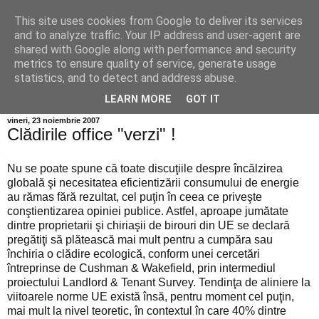
This site uses cookies from Google to deliver its services
Info MILEANCA
and to analyze traffic. Your IP address and user-agent are
shared with Google along with performance and security
metrics to ensure quality of service, generate usage
BINE AȚI VENIT! *Jurnal online de informație și opinie;
statistics, and to detect and address abuse.
Duminică 09 August, 2026
LEARN MORE
GOT IT
vineri, 23 noiembrie 2007
Clădirile office "verzi" !
Nu se poate spune că toate discuţiile despre încălzirea
globală şi necesitatea eficientizării consumului de energie
au rămas fără rezultat, cel puţin în ceea ce priveşte
conştientizarea opiniei publice. Astfel, aproape jumătate
dintre proprietarii şi chiriaşii de birouri din UE se declară
pregătiţi să plătească mai mult pentru a cumpăra sau
închiria o clădire ecologică, conform unei cercetări
întreprinse de Cushman & Wakefield, prin intermediul
proiectului Landlord & Tenant Survey. Tendinţa de aliniere la
viitoarele norme UE există însă, pentru moment cel puţin,
mai mult la nivel teoretic, în contextul în care 40% dintre