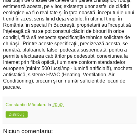
mai puţin de o astfel de cerere din partea chiriaşilor. Totuşi,
estimează acesta, pe viitor, existenţa unor astfel de clădiri
ecologice va fi o realitate şi în ţara noastră, începuturile unui
trend în acest sens fiind deja vizibile. În ultimul timp, în
România, în special în Bucureşti, proprietarii au început să
înţeleagă că nu se pot construi clădiri de birouri în orice
condiţii, fără să respecte specificaţiile tehnice solicitate de
chiriaşi . Printre aceste specificaţii, precizează acesta, se
numără: plafoanele false, podeaua suspendată, pentru a
permite efectuarea cablărilor pe dedesubt, conexiunea la
Internet prin fibră optică, iluminare conform standardelor
europene (minim 500 lucşi/mp - lumină artificială), mocheta
antistatică, sisteme HVAC (Heating, Ventilation, Air
Conditioning), precum şi un număr suficient de locuri de
parcare.
Constantin Mădularu
la
20:42
Distribuiți
Niciun comentariu: