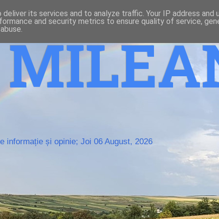
deliver its services and to analyze traffic. Your IP address and
formance and security metrics to ensure quality of service, ge
 abuse.
o MILE
 informație și opinie; Joi 06 August, 2026