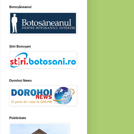
Botoșăneanul
Știri Botoșani
Dorohoi News
Publicitate