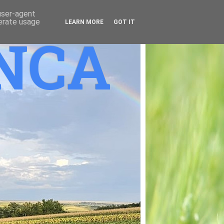
 user-agent
nerate usage
LEARN MORE
GOT IT
ANCA