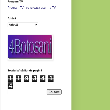
Program TV
Program TV - ce ruleaza acum la TV
Arhivă
Totalul afișărilor de pagină
1
1
9
3
4
1
4