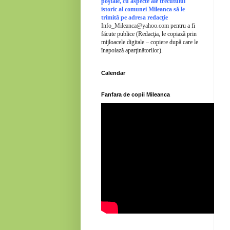
poştale, cu aspecte ale trecutului
istoric al comunei Mileanca să le
trimită pe adresa redacţie
Info_Mileanca@yahoo.com
pentru a fi
făcute publice (Redacţia, le copiază prin
mijloacele digitale – copiere după care le
înapoiază aparţinătorilor).
Calendar
Fanfara de copii Mileanca