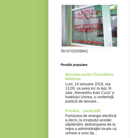
Tel:0741039941
Postări populare
Mișcarea pentru Dezvoltarea
Moldovei
Luni, 14 ianuarie 2019, ora
13,00, va avea loc la Iași, în
sala „Alexandru Ioan Cuza” a
hotelului Unirea, o conferință
publică de lansare...
Primăria ...paralizată!
Furnizorul de energie electrică
a decis, la inceputul acestei
săptămâni, debranşarea de la
reţea a administraţiei locale ca
urmare a unei da...