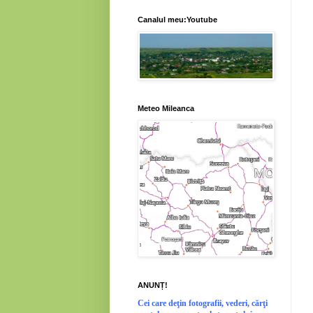
Canalul meu:Youtube
Meteo Mileanca
ANUNȚ!
Cei
care deţin fotografii, vederi, cărţi