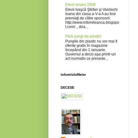
Elevii anului 2008
Elevii Ivaşcă Ştefan şi Vasilachi
Ioana din clasa a-V-a A au fost
premiaţi de către sponsorii:
http://www.infomileanca.blogspo
t.com/ ., dna...
Fără pungi de plastic!
Pungile din plastic nu vor mai fi
oferite gratis în magazine
începând din 1 ianuarie.
Guvernul a decis aşa printr-un
act normativ ce prevede...
infom/siteMeter
DECESE