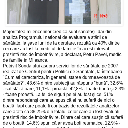
Majoritatea milencenilor cred ca sunt sănătoşi, dar din
analiza Programului national de evaluare a stării de
sănătate, la şase luni de la derulare, rezultă ca 40% dintre
cei care au fost la medicul de familie în acest interval
prezintă risc de îmbolnăvire, a declarat, Petru Pavel, medic
de familie în Mileanca.
Potrivit Sondajului asupra serviciilor de sănătate pe 2007,
realizat de Centrul pentru Politici de Sănătate, la întrebarea
"Cum aţi caracteriza, în general, starea dumneavoastră de
sănătate?", 43,6% dintre subiecţi au răspuns "bună", 32,6%
- satisfăcătoare, 11,1% - proastă, 42,8% - foarte bună şi 2,3%
- foarte proastă. La fel de siguri pe ei au fost şi cei 51%
dintre repondenşi care au spus că ei nu suferă de nici o
boală, fapt care poate fi contrazis de rezultatele analizelor
care arată ca 38,25% din totalul celor care au fost evaluati
prezintă risc de îmbolnăvire. Dintre cei care susţin că suferă
de o boală, 14,6% spun că ar avea boli reumatice, 12,9% -