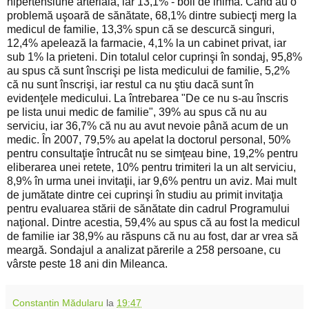
hipertensiune arterială, iar 13,1% - boli de inimă. Când au o
problemă uşoară de sănătate, 68,1% dintre subiecţi merg la
medicul de familie, 13,3% spun că se descurcă singuri,
12,4% apelează la farmacie, 4,1% la un cabinet privat, iar
sub 1% la prieteni. Din totalul celor cuprinşi în sondaj, 95,8%
au spus că sunt înscrişi pe lista medicului de familie, 5,2%
că nu sunt înscrişi, iar restul ca nu ştiu dacă sunt în
evidenţele medicului. La întrebarea "De ce nu s-au înscris
pe lista unui medic de familie", 39% au spus că nu au
serviciu, iar 36,7% că nu au avut nevoie până acum de un
medic. În 2007, 79,5% au apelat la doctorul personal, 50%
pentru consultaţie întrucât nu se simţeau bine, 19,2% pentru
eliberarea unei retete, 10% pentru trimiteri la un alt serviciu,
8,9% în urma unei invitaţii, iar 9,6% pentru un aviz. Mai mult
de jumătate dintre cei cuprinşi în studiu au primit invitaţia
pentru evaluarea stării de sănătate din cadrul Programului
naţional. Dintre acestia, 59,4% au spus că au fost la medicul
de familie iar 38,9% au răspuns că nu au fost, dar ar vrea să
meargă. Sondajul a analizat părerile a 258 persoane, cu
vârste peste 18 ani din Mileanca.
Constantin Mădularu
la
19:47