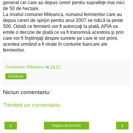
general cei care au depus cereri pentru suprafeţe mai mici
de 50 de hectare.
La nivelul comunei Mileanca, numarul fermierilor care au
depus cereri de sprijin pentru anul 2007 se ridică la peste
500. Odată ce fermierii vor fi autorizaţi la plată, APIA va
emite o decizie de plată ce va fi transmisă acestora şi prin
care vor fi înştiinţaţi despre sumele pe care le vor primi,
acestea urmând a fi virate în conturile bancare ale
fermierilor.
Constantin Mădularu
la
19:57
Distribuiți
Niciun comentariu:
Trimiteți un comentariu
‹
›
Pagina de pornire