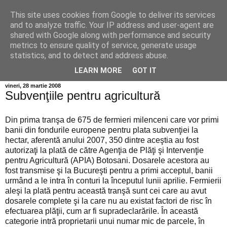
This site uses cookies from Google to deliver its services
Info MILEANCA
and to analyze traffic. Your IP address and user-agent are
shared with Google along with performance and security
metrics to ensure quality of service, generate usage
BINE AȚI VENIT! *Jurnal online de informație și opinie;
statistics, and to detect and address abuse.
Vineri 07 August, 2026
LEARN MORE
GOT IT
vineri, 28 martie 2008
Subvenţiile pentru agricultură
Din prima tranşa de 675 de fermieri milenceni care vor primi
banii din fondurile europene pentru plata subvenţiei la
hectar, aferentă anului 2007, 350 dintre aceştia au fost
autorizaţi la plată de către Agenţia de Plăţi şi Intervenţie
pentru Agricultură (APIA) Botosani. Dosarele acestora au
fost transmise şi la Bucureşti pentru a primi acceptul, banii
urmând a le intra în conturi la începutul lunii aprilie. Fermierii
aleşi la plată pentru această tranşă sunt cei care au avut
dosarele complete şi la care nu au existat factori de risc în
efectuarea plăţii, cum ar fi supradeclarările. În această
categorie intră proprietarii unui numar mic de parcele, în