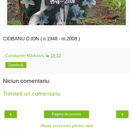
CIOBANU D.ION ( n.1948 - m.2008 )
Constantin Mădularu
la
18:10
Distribuiți
Niciun comentariu:
Trimiteți un comentariu
‹
›
Pagina de pornire
Afișați versiunea pentru web