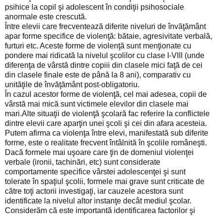
psihice la copil şi adolescent în condiţii psihosociale
anormale este crescută.
Între elevii care frecventează diferite niveluri de învăţământ
apar forme specifice de violenţă: bătaie, agresivitate verbală,
furturi etc. Aceste forme de violenţă sunt menţionate cu
pondere mai ridicată la nivelul şcolilor cu clase I-VIII (unde
diferenţa de vârstă dintre copiii din clasele mici faţă de cei
din clasele finale este de până la 8 ani), comparativ cu
unităţile de învăţământ post-obligatoriu.
În cazul acestor forme de violenţă, cel mai adesea, copii de
vârstă mai mică sunt victimele elevilor din clasele mai
mari.Alte situaţii de violenţă şcolară fac referire la conflictele
dintre elevii care aparţin unei şcoli şi cei din afara acesteia.
Putem afirma ca violenţa între elevi, manifestată sub diferite
forme, este o realitate frecvent întâlnită în şcolile româneşti.
Dacă formele mai uşoare care ţin de domeniul violenţei
verbale (ironii, tachinări, etc) sunt considerate
comportamente specifice vârstei adolescenţei şi sunt
tolerate în spaţiul şcolii, formele mai grave sunt criticate de
către toţi actorii investigaţi, iar cauzele acestora sunt
identificate la nivelul altor instanţe decât mediul şcolar.
Considerăm că este importantă identificarea factorilor şi