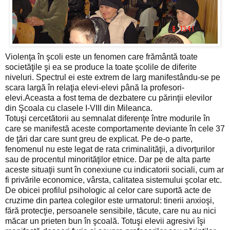
Violenţa în şcoli este un fenomen care frământă toate
societăţile şi ea se produce la toate şcolile de diferite
niveluri. Spectrul ei este extrem de larg manifestându-se pe
scara largă în relaţia elevi-elevi până la profesori-
elevi.Aceasta a fost tema de dezbatere cu părinţii elevilor
din Şcoala cu clasele I-VIII din Mileanca.
Totuşi cercetătorii au semnalat diferenţe între modurile în
care se manifestă aceste comportamente deviante în cele 37
de ţări dar care sunt greu de explicat. Pe de-o parte,
fenomenul nu este legat de rata criminalităţii, a divorţurilor
sau de procentul minorităţilor etnice. Dar pe de alta parte
aceste situaţii sunt în conexiune cu indicatorii sociali, cum ar
fi privările economice, vârsta, calitatea sistemului şcolar etc.
De obicei profilul psihologic al celor care suportă acte de
cruzime din partea colegilor este urmatorul: tinerii anxioşi,
fără protecţie, persoanele sensibile, tăcute, care nu au nici
măcar un prieten bun în şcoală. Totuşi elevii agresivi îşi