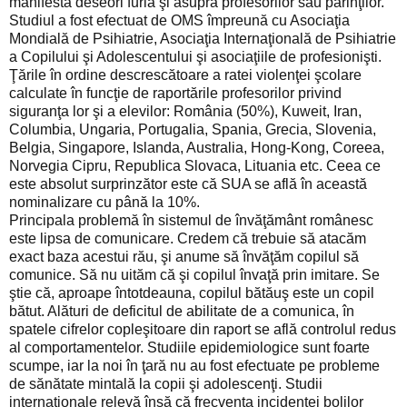
manifestă deseori furia şi asupra profesorilor sau părinţilor.
Studiul a fost efectuat de OMS împreună cu Asociaţia
Mondială de Psihiatrie, Asociaţia Internaţională de Psihiatrie
a Copilului şi Adolescentului şi asociaţiile de profesionişti.
Ţările în ordine descrescătoare a ratei violenţei şcolare
calculate în funcţie de raportările profesorilor privind
siguranţa lor şi a elevilor: România (50%), Kuweit, Iran,
Columbia, Ungaria, Portugalia, Spania, Grecia, Slovenia,
Belgia, Singapore, Islanda, Australia, Hong-Kong, Coreea,
Norvegia Cipru, Republica Slovaca, Lituania etc. Ceea ce
este absolut surprinzător este că SUA se află în această
nominalizare cu până la 10%.
Principala problemă în sistemul de învăţământ românesc
este lipsa de comunicare. Credem că trebuie să atacăm
exact baza acestui rău, şi anume să învăţăm copilul să
comunice. Să nu uităm că şi copilul învaţă prin imitare. Se
ştie că, aproape întotdeauna, copilul bătăuş este un copil
bătut. Alături de deficitul de abilitate de a comunica, în
spatele cifrelor copleşitoare din raport se află controlul redus
al comportamentelor. Studiile epidemiologice sunt foarte
scumpe, iar la noi în ţară nu au fost efectuate pe probleme
de sănătate mintală la copii şi adolescenţi. Studii
internaţionale relevă însă că frecvenţa incidenţei bolilor