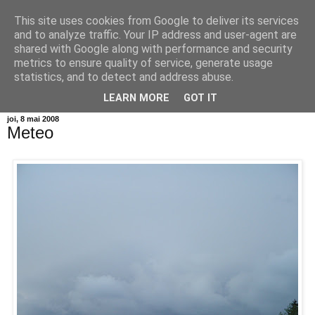
This site uses cookies from Google to deliver its services
Info MILEANCA
and to analyze traffic. Your IP address and user-agent are
shared with Google along with performance and security
metrics to ensure quality of service, generate usage
BINE AȚI VENIT! *Jurnal online de informație și opinie; Joi
statistics, and to detect and address abuse.
06 August, 2026
LEARN MORE
GOT IT
joi, 8 mai 2008
Meteo