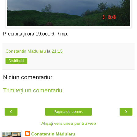
Precipitaţii ora 19.oo:: 6 l / mp.
Constantin Mădularu
la
21:15
Distribuiți
Niciun comentariu:
Trimiteți un comentariu
‹
›
Pagina de pornire
Afișați versiunea pentru web
Constantin Mădularu