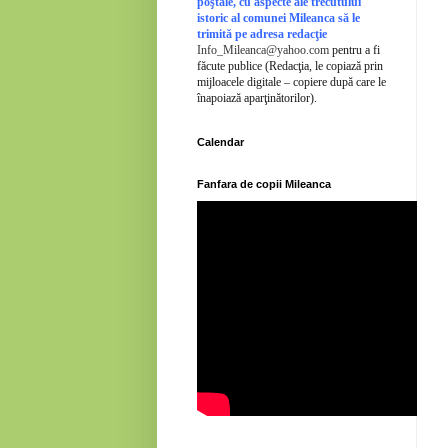
poştale, cu aspecte ale trecutului
istoric al comunei Mileanca să le
trimită pe adresa redacţie
Info_Mileanca@yahoo.com
pentru a fi
făcute publice (Redacţia, le copiază prin
mijloacele digitale – copiere după care le
înapoiază aparţinătorilor).
Calendar
Fanfara de copii Mileanca