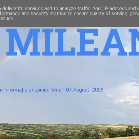
deliver its services and to analyze traffic. Your IP address and
formance and security metrics to ensure quality of service, ge
 abuse.
o MILE
 informație și opinie; Vineri 07 August, 2026