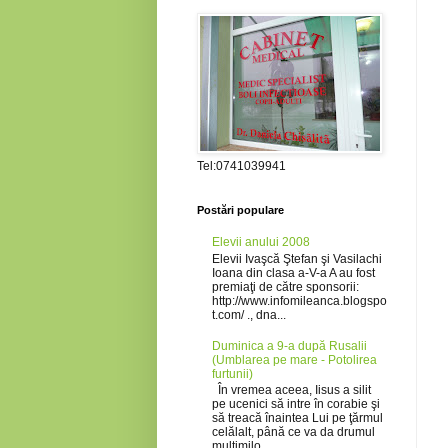
Tel:0741039941
Postări populare
Elevii anului 2008
Elevii Ivaşcă Ştefan şi Vasilachi
Ioana din clasa a-V-a A au fost
premiaţi de către sponsorii:
http://www.infomileanca.blogspo
t.com/ ., dna...
Duminica a 9-a după Rusalii
(Umblarea pe mare - Potolirea
furtunii)
În vremea aceea, Iisus a silit
pe ucenici să intre în corabie şi
să treacă înaintea Lui pe ţărmul
celălalt, până ce va da drumul
mulţimilo...