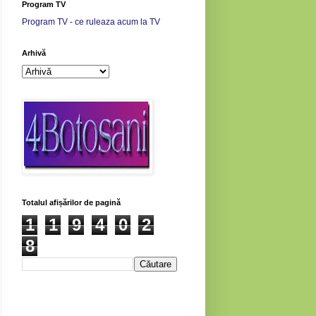
Program TV
Program TV - ce ruleaza acum la TV
Arhivă
Totalul afișărilor de pagină
1
1
9
4
0
2
8