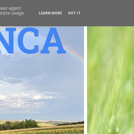
 user-agent
nerate usage
LEARN MORE
GOT IT
ANCA