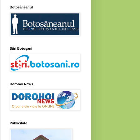
Botoșăneanul
Știri Botoșani
Dorohoi News
Publicitate