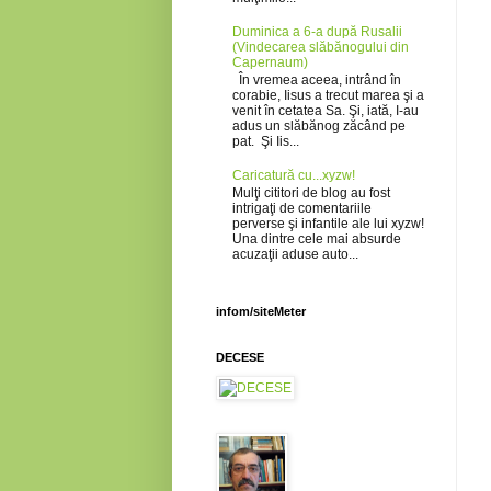
Duminica a 6-a după Rusalii
(Vindecarea slăbănogului din
Capernaum)
În vremea aceea, intrând în
corabie, Iisus a trecut marea şi a
venit în cetatea Sa. Şi, iată, I-au
adus un slăbănog zăcând pe
pat. Şi Iis...
Caricatură cu...xyzw!
Mulţi cititori de blog au fost
intrigaţi de comentariile
perverse şi infantile ale lui xyzw!
Una dintre cele mai absurde
acuzaţii aduse auto...
infom/siteMeter
DECESE