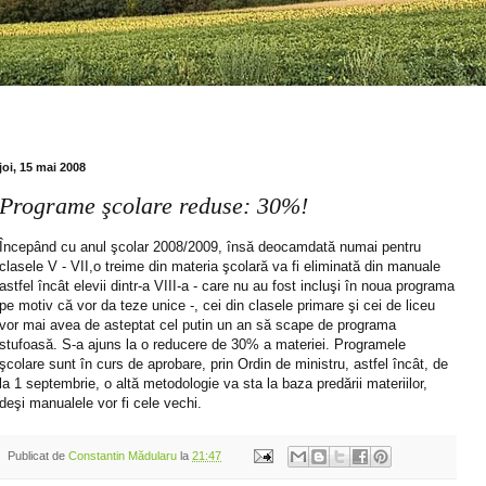
joi, 15 mai 2008
Programe şcolare reduse: 30%!
Începând cu anul şcolar 2008/2009, însă deocamdată numai pentru
clasele V - VII,o treime din materia şcolară va fi eliminată din manuale
astfel încât elevii dintr-a VIII-a - care nu au fost incluşi în noua programa
pe motiv că vor da teze unice -, cei din clasele primare şi cei de liceu
vor mai avea de asteptat cel putin un an să scape de programa
stufoasă. S-a ajuns la o reducere de 30% a materiei. Programele
şcolare sunt în curs de aprobare, prin Ordin de ministru, astfel încât, de
la 1 septembrie, o altă metodologie va sta la baza predării materiilor,
deşi manualele vor fi cele vechi.
Publicat de
Constantin Mădularu
la
21:47