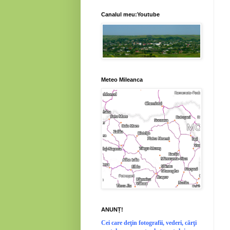
Canalul meu:Youtube
Meteo Mileanca
ANUNȚ!
Cei
care deţin fotografii, vederi, cărţi