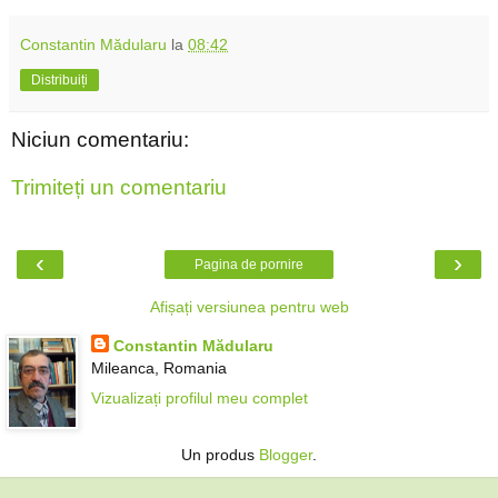
Constantin Mădularu
la
08:42
Distribuiți
Niciun comentariu:
Trimiteți un comentariu
‹
›
Pagina de pornire
Afișați versiunea pentru web
Constantin Mădularu
Mileanca, Romania
Vizualizați profilul meu complet
Un produs
Blogger
.