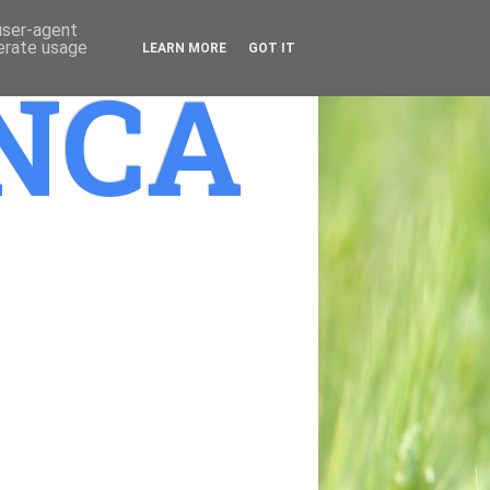
 user-agent
nerate usage
LEARN MORE
GOT IT
ANCA