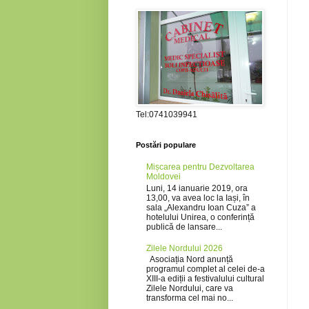
Tel:0741039941
Postări populare
Mișcarea pentru Dezvoltarea
Moldovei
Luni, 14 ianuarie 2019, ora
13,00, va avea loc la Iași, în
sala „Alexandru Ioan Cuza” a
hotelului Unirea, o conferință
publică de lansare...
Zilele Nordului 2026
Asociația Nord anunță
programul complet al celei de-a
XIII-a ediții a festivalului cultural
Zilele Nordului, care va
transforma cel mai no...