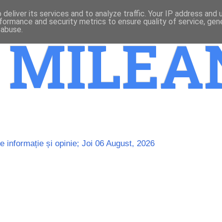
deliver its services and to analyze traffic. Your IP address and
formance and security metrics to ensure quality of service, ge
 abuse.
o MILE
 informație și opinie; Joi 06 August, 2026