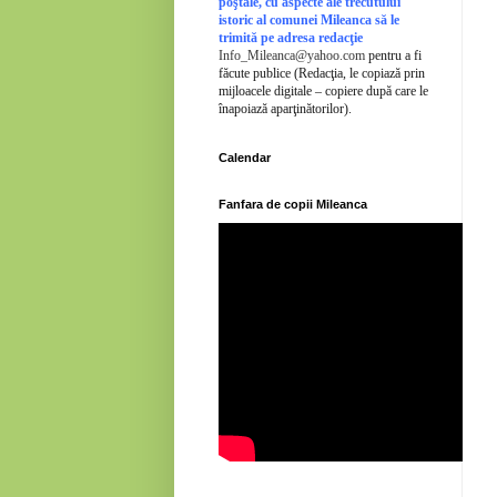
poştale, cu aspecte ale trecutului
istoric al comunei Mileanca să le
trimită pe adresa redacţie
Info_Mileanca@yahoo.com
pentru a fi
făcute publice (Redacţia, le copiază prin
mijloacele digitale – copiere după care le
înapoiază aparţinătorilor).
Calendar
Fanfara de copii Mileanca