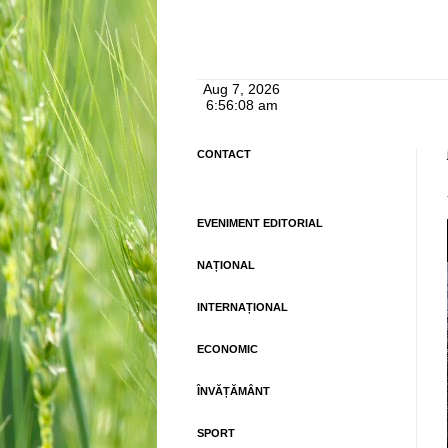
CONTACT
EVENIMENT EDITORIAL
NAȚIONAL
INTERNAȚIONAL
ECONOMIC
ÎNVĂȚĂMÂNT
SPORT