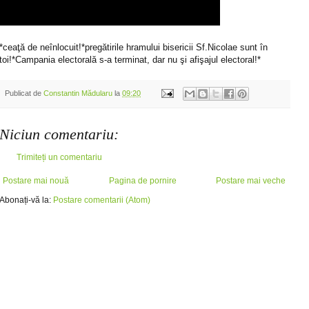
*ceaţă de neînlocuit!*pregătirile hramului bisericii Sf.Nicolae sunt în
toi!*Campania electorală s-a terminat, dar nu şi afişajul electoral!*
Publicat de
Constantin Mădularu
la
09:20
Niciun comentariu:
Trimiteți un comentariu
Postare mai nouă
Pagina de pornire
Postare mai veche
Abonați-vă la:
Postare comentarii (Atom)