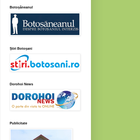
Botoșăneanul
Știri Botoșani
Dorohoi News
Publicitate