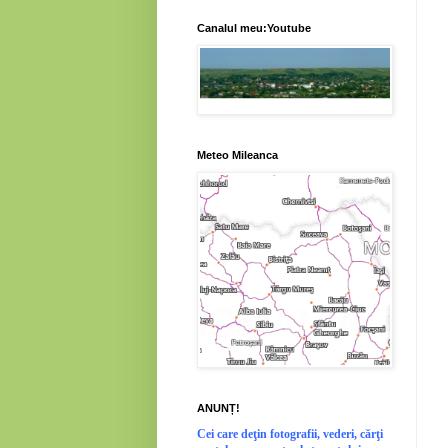
Canalul meu:Youtube
Meteo Mileanca
ANUNȚ!
Cei
care deţin fotografii, vederi, cărţi