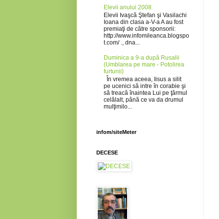
Elevii anului 2008
Elevii Ivaşcă Ştefan şi Vasilachi
Ioana din clasa a-V-a A au fost
premiaţi de către sponsorii:
http://www.infomileanca.blogspo
t.com/ ., dna...
Duminica a 9-a după Rusalii
(Umblarea pe mare - Potolirea
furtunii)
În vremea aceea, Iisus a silit
pe ucenici să intre în corabie şi
să treacă înaintea Lui pe ţărmul
celălalt, până ce va da drumul
mulţimilo...
infom/siteMeter
DECESE