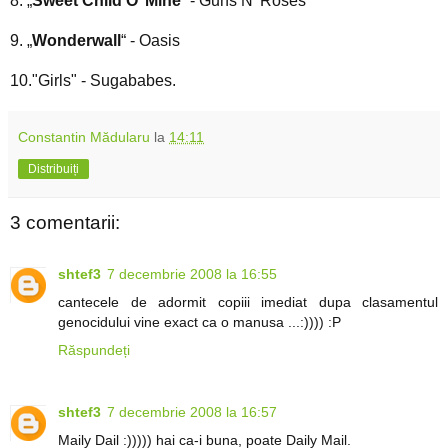
8. „
Sweet Child O’ Mine
“ - Guns N’ Roses
9. „
Wonderwall
“ - Oasis
10."Girls" - Sugababes.
Constantin Mădularu
la
14:11
Distribuiți
3 comentarii:
shtef3
7 decembrie 2008 la 16:55
cantecele de adormit copiii imediat dupa clasamentul
genocidului vine exact ca o manusa ...:)))) :P
Răspundeți
shtef3
7 decembrie 2008 la 16:57
Maily Dail :))))) hai ca-i buna, poate Daily Mail.