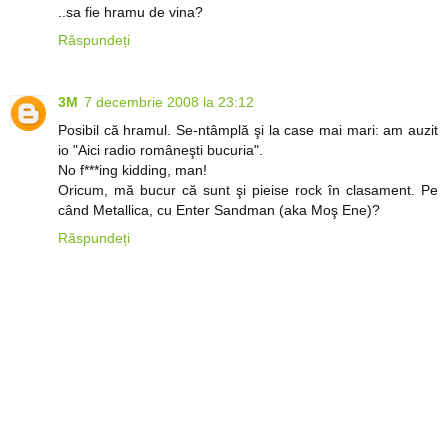
..sa fie hramu de vina?
Răspundeți
3M
7 decembrie 2008 la 23:12
Posibil că hramul. Se-ntâmplă şi la case mai mari: am auzit
io "Aici radio româneşti bucuria".
No f***ing kidding, man!
Oricum, mă bucur că sunt şi pieise rock în clasament. Pe
când Metallica, cu Enter Sandman (aka Moş Ene)?
Răspundeți