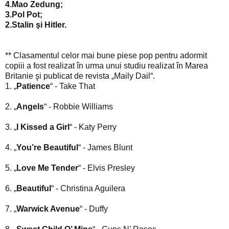
4.Mao Zedung;
3.Pol Pot;
2.Stalin şi Hitler.
** Clasamentul celor mai bune piese pop pentru adormit
copiii a fost realizat în urma unui studiu realizat în Marea
Britanie şi publicat de revista „Maily Dail“.
1. „
Patience
“ - Take That
2. „
Angels
“ - Robbie Williams
3. „
I Kissed a Girl
“ - Katy Perry
4. „
You’re Beautiful
“ - James Blunt
5. „
Love Me Tender
“ - Elvis Presley
6. „
Beautiful
“ - Christina Aguilera
7. „
Warwick Avenue
“ - Duffy