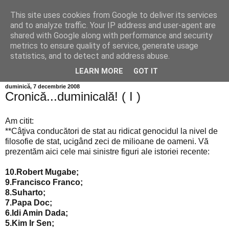
This site uses cookies from Google to deliver its services
Info MILEANCA
and to analyze traffic. Your IP address and user-agent are
shared with Google along with performance and security
metrics to ensure quality of service, generate usage
BINE AȚI VENIT! *Jurnal online de informație și opinie;
statistics, and to detect and address abuse.
Vineri 07 August, 2026
LEARN MORE
GOT IT
duminică, 7 decembrie 2008
Cronică...duminicală! ( I )
Am citit:
**Câţiva conducători de stat au ridicat genocidul la nivel de
filosofie de stat, ucigând zeci de milioane de oameni. Vă
prezentăm aici cele mai sinistre figuri ale istoriei recente:
10.Robert Mugabe;
9.Francisco Franco;
8.Suharto;
7.Papa Doc;
6.Idi Amin Dada;
5.Kim Ir Sen;