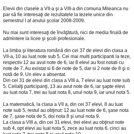
Elevii din clasele a VII-a şi a VIII-a din comuna Mileanca nu
par să fie interesaţi de rezultatele la tezele unice din
semestrul I al anului şcolar 2008-2009.
Nu mai sunt interesaţi de învăţătură, nici de media finală de
admintere la licee şi şcoli profesionale.
La limba şi literatura română din cei 37 de elevi din clasa a
VII-a, 10 au luat note sub 5. Cei mai multi participanti la teze,
respectiv 12 au avut note de 6, iar 8 elevi au fost notati cu
note de 7. Au existat si 6 de note de 5, dar si 2 note de 8 şi o
notă de 9. Un elev a absentat.
Din cei 31 de elevi din clasa a VIII a, 7 elevi au luat note sub
5. Ceilalţi participanţi, 13 au avut note de 6, iar şapte elevi
au luat nota 7, trei au luat nota 8, unul nota 9, iar unul nota 5.
La matematică, la clasa a VII a, din cei 37 elevi, 8 au luat
note sub 5, restul au obţinut: 12 au luat note de 6, şase nota
de 7, şase nota de 5, doi nota 8 şi unul nota 9.
La clasa a VIII a, din cei 31 elevi, trei elevi au obţinut note
sub 4, opt elevi au luat nota 5, zece au luat nota 6, cinci au