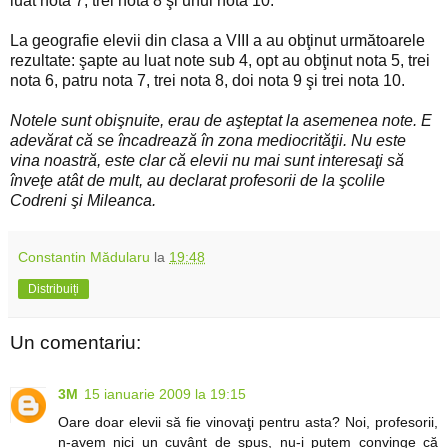
luat nota 7, trei nota 8 şi unul nota 10.
La geografie elevii din clasa a VIII a au obţinut următoarele
rezultate: şapte au luat note sub 4, opt au obţinut nota 5, trei
nota 6, patru nota 7, trei nota 8, doi nota 9 şi trei nota 10.
Notele sunt obişnuite, erau de aşteptat la asemenea note. E
adevărat că se încadrează în zona mediocrităţii. Nu este
vina noastră, este clar că elevii nu mai sunt interesaţi să
înveţe atât de mult, au declarat profesorii de la şcolile
Codreni şi Mileanca.
Constantin Mădularu
la
19:48
Distribuiți
Un comentariu:
3M
15 ianuarie 2009 la 19:15
Oare doar elevii să fie vinovaţi pentru asta? Noi, profesorii,
n-avem nici un cuvânt de spus, nu-i putem convinge că