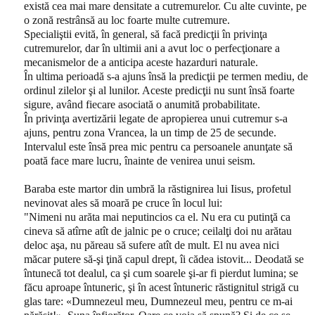
există cea mai mare densitate a cutremurelor. Cu alte cuvinte, pe
o zonă restrânsă au loc foarte multe cutremure.
Specialiştii evită, în general, să facă predicţii în privinţa
cutremurelor, dar în ultimii ani a avut loc o perfecţionare a
mecanismelor de a anticipa aceste hazarduri naturale.
În ultima perioadă s-a ajuns însă la predicţii pe termen mediu, de
ordinul zilelor şi al lunilor. Aceste predicţii nu sunt însă foarte
sigure, având fiecare asociată o anumită probabilitate.
În privinţa avertizării legate de apropierea unui cutremur s-a
ajuns, pentru zona Vrancea, la un timp de 25 de secunde.
Intervalul este însă prea mic pentru ca persoanele anunţate să
poată face mare lucru, înainte de venirea unui seism.
Baraba este martor din umbră la răstignirea lui Iisus, profetul
nevinovat ales să moară pe cruce în locul lui:
"Nimeni nu arăta mai neputincios ca el. Nu era cu putinţă ca
cineva să atîrne atît de jalnic pe o cruce; ceilalţi doi nu arătau
deloc aşa, nu păreau să sufere atît de mult. El nu avea nici
măcar putere să-şi ţină capul drept, îi cădea istovit... Deodată se
întunecă tot dealul, ca şi cum soarele şi-ar fi pierdut lumina; se
făcu aproape întuneric, şi în acest întuneric răstignitul strigă cu
glas tare: «Dumnezeul meu, Dumnezeul meu, pentru ce m-ai