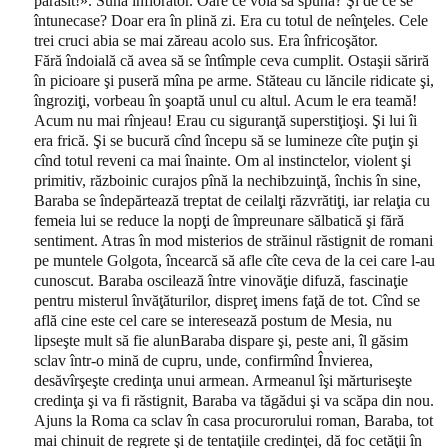
părăsit!». Suna înfiorător. Oare ce voia să spună? Şi de ce se
întunecase? Doar era în plină zi. Era cu totul de neînţeles. Cele
trei cruci abia se mai zăreau acolo sus. Era înfricoşător.
Fără îndoială că avea să se întîmple ceva cumplit. Ostaşii săriră
în picioare şi puseră mîna pe arme. Stăteau cu lăncile ridicate şi,
îngroziţi, vorbeau în şoaptă unul cu altul. Acum le era teamă!
Acum nu mai rînjeau! Erau cu siguranţă superstiţioşi. Şi lui îi
era frică. Şi se bucură cînd începu să se lumineze cîte puţin şi
cînd totul reveni ca mai înainte. Om al instinctelor, violent şi
primitiv, războinic curajos pînă la nechibzuinţă, închis în sine,
Baraba se îndepărtează treptat de ceilalţi răzvrătiţi, iar relaţia cu
femeia lui se reduce la nopţi de împreunare sălbatică şi fără
sentiment. Atras în mod misterios de străinul răstignit de romani
pe muntele Golgota, încearcă să afle cîte ceva de la cei care l-au
cunoscut. Baraba oscilează între vinovăţie difuză, fascinaţie
pentru misterul învăţăturilor, dispreţ imens faţă de tot. Cînd se
află cine este cel care se interesează postum de Mesia, nu
lipseşte mult să fie alunBaraba dispare şi, peste ani, îl găsim
sclav într-o mină de cupru, unde, confirmînd Învierea,
desăvîrşeşte credinţa unui armean. Armeanul îşi mărturiseşte
credinţa şi va fi răstignit, Baraba va tăgădui şi va scăpa din nou.
Ajuns la Roma ca sclav în casa procurorului roman, Baraba, tot
mai chinuit de regrete şi de tentaţiile credinţei, dă foc cetăţii în