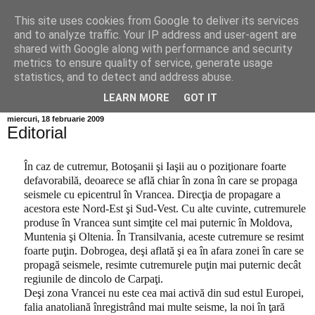
This site uses cookies from Google to deliver its services
Info MILEANCA
and to analyze traffic. Your IP address and user-agent are
shared with Google along with performance and security
metrics to ensure quality of service, generate usage
BINE AȚI VENIT! *Jurnal online de informație și opinie;
statistics, and to detect and address abuse.
Vineri 07 August, 2026
LEARN MORE
GOT IT
miercuri, 18 februarie 2009
Editorial
În caz de cutremur, Botoşanii şi Iaşii au o poziţionare foarte
defavorabilă, deoarece se află chiar în zona în care se propaga
seismele cu epicentrul în Vrancea. Direcţia de propagare a
acestora este Nord-Est şi Sud-Vest. Cu alte cuvinte, cutremurele
produse în Vrancea sunt simţite cel mai puternic în Moldova,
Muntenia şi Oltenia. În Transilvania, aceste cutremure se resimt
foarte puţin. Dobrogea, deşi aflată şi ea în afara zonei în care se
propagă seismele, resimte cutremurele puţin mai puternic decât
regiunile de dincolo de Carpaţi.
Deşi zona Vrancei nu este cea mai activă din sud estul Europei,
falia anatoliană înregistrând mai multe seisme, la noi în ţară