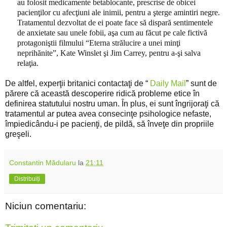
au folosit medicamente betablocante, prescrise de obicei
pacienţilor cu afecţiuni ale inimii, pentru a şterge amintiri negre.
Tratamentul dezvoltat de ei poate face să dispară sentimentele
de anxietate sau unele fobii, aşa cum au făcut pe cale fictivă
protagoniştii filmului “Eterna strălucire a unei minţi
neprihănite”, Kate Winslet şi Jim Carrey, pentru a-şi salva
relaţia.
De altfel, experţii britanici contactaţi de “
Daily Mail
” sunt de
părere că această descoperire ridică probleme etice în
definirea statutului nostru uman.
În plus, ei sunt îngrijoraţi că
tratamentul ar putea avea consecinţe psihologice nefaste,
împiedicându-i pe pacienţi, de pildă, să înveţe din propriile
greşeli.
Constantin Mădularu
la
21:11
Distribuiți
Niciun comentariu: