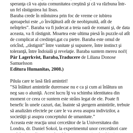
speranţa că va ajuta comunitatea creştină şi că va răzbuna într-
un fel răstignirea lui Iisus.
Baraba crede în mîntuirea prin foc de vreme ce iubirea
aproapelui este „o învăţătură atît de neobişnuită, atît de
neînţeles”. Baraba va fi judecat a treia oară de romani şi, de data
aceasta, va fi răstignit. Moartea este ultima piesă în puzzle-ul atît
de complicat al credinţei.gat cu pietre. Baraba este omul de
oricînd, „răstignit” între vanitate şi supunere, între instinct şi
toleranţă, între îndoială şi revelaţie.
Baraba suntem mereu noi!(
Pär Lagerkvist, Baraba,
Traducere
de Liliana Donose
Samuelsson
Editura Humanitas, 2008.)
Pilula care te lasă fără amintiri!
"Să înlături amintirile dureroase nu e ca şi cum ai înlătura un
neg sau o aluniţă.
Acest lucru îţi va schimba identitatea din
moment ce ceea ce suntem este strâns legat de ele. Poate fi
benefic în unele cazuri, dar, înainte să ştergem amintirile, trebuie
să analizăm efectele pe care le va avea asupra indivizilor, a
societăţii şi asupra conceptului de umanitate.”
Aceasta este reacţia unui cercetător de la Universitatea din
Londra, dr. Daniel Sokol, la experimentul unor cercetători care