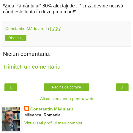
*Ziua Pământului* 80% afectaţi de ...* criza devine nocivă
când este luată în doze prea mari!*
Constantin Mădularu
la
07:37
Distribuiți
Niciun comentariu:
Trimiteți un comentariu
‹
›
Pagina de pornire
Afișați versiunea pentru web
Constantin Mădularu
Mileanca, Romania
Vizualizați profilul meu complet