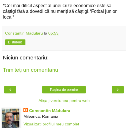
*Cel mai dificil aspect al unei crize economice este să
câştigi fără a dovedi că nu meriţi să câştigi.*Fotbal junior
local*
Constantin Mădularu
la
06:59
Distribuiți
Niciun comentariu:
Trimiteți un comentariu
‹
›
Pagina de pornire
Afișați versiunea pentru web
Constantin Mădularu
Mileanca, Romania
Vizualizați profilul meu complet