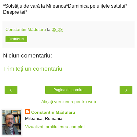
*Solstiţiu de vară la Mileanca*Duminica pe uliţele satului*
Despre tei*
Constantin Mădularu
la
09:29
Distribuiți
Niciun comentariu:
Trimiteți un comentariu
‹
›
Pagina de pornire
Afișați versiunea pentru web
Constantin Mădularu
Mileanca, Romania
Vizualizați profilul meu complet