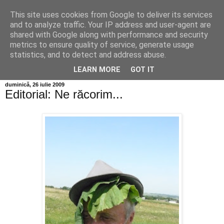
This site uses cookies from Google to deliver its services
Info MILEANCA
and to analyze traffic. Your IP address and user-agent are
shared with Google along with performance and security
metrics to ensure quality of service, generate usage
BINE AȚI VENIT! *Jurnal online de informație și opinie;
statistics, and to detect and address abuse.
Vineri 07 August, 2026
LEARN MORE
GOT IT
duminică, 26 iulie 2009
Editorial: Ne răcorim...