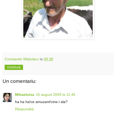
Constantin Mădularu
la
09:38
Distribuiți
Un comentariu:
Mihaelutza
16 august 2009 la 11:45
ha ha ha!ce amuzant!cine-i ala?
Răspundeți