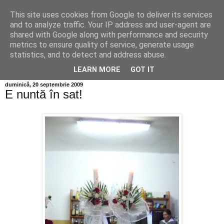
This site uses cookies from Google to deliver its services
Info MILEANCA
and to analyze traffic. Your IP address and user-agent are
shared with Google along with performance and security
metrics to ensure quality of service, generate usage
BINE AȚI VENIT! *Jurnal online de informație și opinie;
statistics, and to detect and address abuse.
Vineri 07 August, 2026
LEARN MORE
GOT IT
duminică, 20 septembrie 2009
E nuntă în sat!