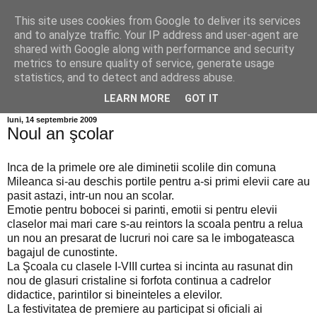
This site uses cookies from Google to deliver its services
Info MILEANCA
and to analyze traffic. Your IP address and user-agent are
shared with Google along with performance and security
metrics to ensure quality of service, generate usage
BINE AȚI VENIT! *Jurnal online de informație și opinie;
statistics, and to detect and address abuse.
Duminică 09 August, 2026
LEARN MORE
GOT IT
luni, 14 septembrie 2009
Noul an şcolar
Inca de la primele ore ale diminetii scolile din comuna
Mileanca si-au deschis portile pentru a-si primi elevii care au
pasit astazi, intr-un nou an scolar.
Emotie pentru bobocei si parinti, emotii si pentru elevii
claselor mai mari care s-au reintors la scoala pentru a relua
un nou an presarat de lucruri noi care sa le imbogateasca
bagajul de cunostinte.
La Şcoala cu clasele I-VIII curtea si incinta au rasunat din
nou de glasuri cristaline si forfota continua a cadrelor
didactice, parintilor si bineinteles a elevilor.
La festivitatea de premiere au participat si oficiali ai