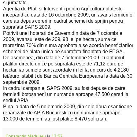
si jumatate.
Agentia de Plati si Interventii pentru Agricultura plateste
incepand cu data de 16 octombrie 2009, un avans fermierilor
care au depus cereri in cadrul schemei de sprijin pentru
suprafata SAPS 2009.
Potrivit unei hotarari de Guvern din data de 7 octombrie
2009, avansul este de 209, 98 lei pe hectar, suma ce
reprezinta 70% din suma aprobata a se acorda beneficiarilor
schemei de plata unica pe suprafata finantata de FEGA.
De asemenea, din data de 7 octombrie 2009, cuantumul
platilor directe unice pe suprafata este de 71,12 euro pe
hectar, iar sumele sunt acordate in lei la un curs de 4,2180
lei/euro, stabilit de Banca Centrala Europeana la data de 30
septembrie 2009.
In cadrul campaniei SAPS 2009, au fost depuse de catre
fermierii botosaneni un numar de aproape 47.500 cereri la
sediul APIA.
Pina la data de 5 noiembrie 2009, din cele doua esantioane
repartizate de APIA Bucuresti cu un numar de aproape
13.000 de fermieri, au fost platite 8.470 solicitari.
Constantin Mădularu
la
17:57