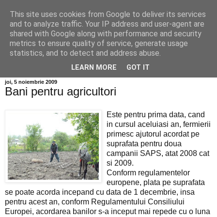
This site uses cookies from Google to deliver its services
Info MILEANCA
and to analyze traffic. Your IP address and user-agent are
shared with Google along with performance and security
metrics to ensure quality of service, generate usage
BINE AȚI VENIT! *Jurnal online de informație și opinie;
statistics, and to detect and address abuse.
Miercuri 05 August, 2026
LEARN MORE
GOT IT
joi, 5 noiembrie 2009
Bani pentru agricultori
Este pentru prima data, cand
in cursul aceluiasi an, fermierii
primesc ajutorul acordat pe
suprafata pentru doua
campanii SAPS, atat 2008 cat
si 2009.
Conform regulamentelor
europene, plata pe suprafata
se poate acorda incepand cu data de 1 decembrie, insa
pentru acest an, conform Regulamentului Consiliului
Europei, acordarea banilor s-a inceput mai repede cu o luna