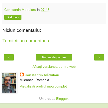
Constantin Mădularu
la
07:45
Distribuiți
Niciun comentariu:
Trimiteți un comentariu
‹
›
Pagina de pornire
Afișați versiunea pentru web
Constantin Mădularu
Mileanca, Romania
Vizualizați profilul meu complet
Un produs
Blogger
.