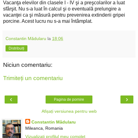
Vacanţa elevilor din clasele I - IV şi a preşcolarilor a luat
sfârşit. Nu s-a luat în calcul şi o eventuală prelungire a
vacanţei ca şi măsură pentru prevenirea extinderii gripei
porcine. Acest lucru nu s-a mai întâmplat.
Constantin Mădularu
la
18:06
Distribuiți
Niciun comentariu:
Trimiteți un comentariu
‹
›
Pagina de pornire
Afișați versiunea pentru web
Constantin Mădularu
Mileanca, Romania
Vizualizați profilul meu complet