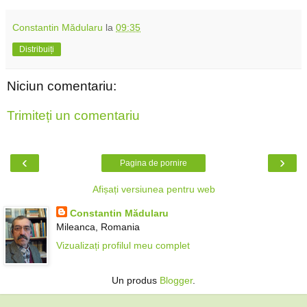
Constantin Mădularu
la
09:35
Distribuiți
Niciun comentariu:
Trimiteți un comentariu
‹
›
Pagina de pornire
Afișați versiunea pentru web
Constantin Mădularu
Mileanca, Romania
Vizualizați profilul meu complet
Un produs
Blogger
.