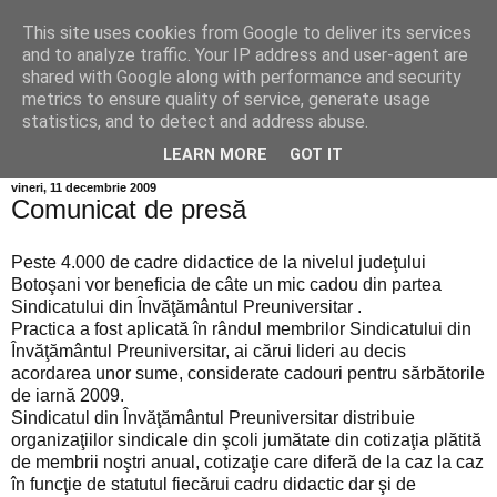
This site uses cookies from Google to deliver its services
Info MILEANCA
and to analyze traffic. Your IP address and user-agent are
shared with Google along with performance and security
metrics to ensure quality of service, generate usage
BINE AȚI VENIT! *Jurnal online de informație și opinie;
statistics, and to detect and address abuse.
Vineri 07 August, 2026
LEARN MORE
GOT IT
vineri, 11 decembrie 2009
Comunicat de presă
Peste 4.000 de cadre didactice de la nivelul judeţului
Botoşani vor beneficia de câte un mic cadou din partea
Sindicatului din Învăţământul Preuniversitar .
Practica a fost aplicată în rândul membrilor Sindicatului din
Învăţământul Preuniversitar, ai cărui lideri au decis
acordarea unor sume, considerate cadouri pentru sărbătorile
de iarnă 2009.
Sindicatul din Învăţământul Preuniversitar distribuie
organizaţiilor sindicale din şcoli jumătate din cotizaţia plătită
de membrii noştri anual, cotizaţie care diferă de la caz la caz
în funcţie de statutul fiecărui cadru didactic dar şi de