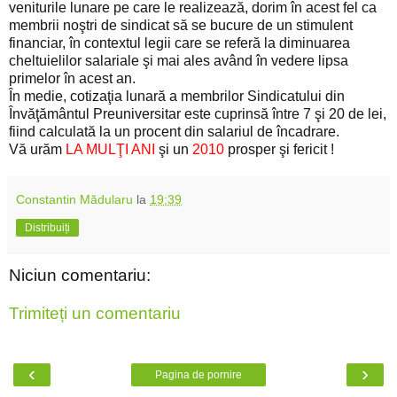
veniturile lunare pe care le realizează, dorim în acest fel ca
membrii noştri de sindicat să se bucure de un stimulent
financiar, în contextul legii care se referă la diminuarea
cheltuielilor salariale şi mai ales având în vedere lipsa
primelor în acest an.
În medie, cotizaţia lunară a membrilor Sindicatului din
Învăţământul Preuniversitar este cuprinsă între 7 şi 20 de lei,
fiind calculată la un procent din salariul de încadrare.
Vă urăm
LA MULŢI ANI
şi un
2010
prosper şi fericit !
Constantin Mădularu
la
19:39
Distribuiți
Niciun comentariu:
Trimiteți un comentariu
‹
›
Pagina de pornire