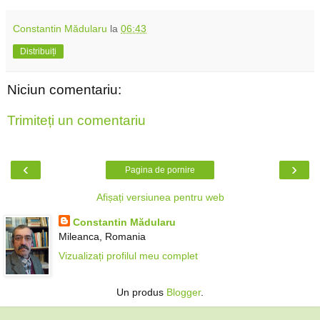
Constantin Mădularu
la
06:43
Distribuiți
Niciun comentariu:
Trimiteți un comentariu
‹
›
Pagina de pornire
Afișați versiunea pentru web
Constantin Mădularu
Mileanca, Romania
Vizualizați profilul meu complet
Un produs
Blogger
.