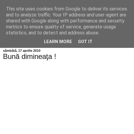
This site uses cookies from Google to deliver its services
Info MILEANCA
and to analyze traffic. Your IP address and user-agent are
shared with Google along with performance and security
metrics to ensure quality of service, generate usage
BINE AȚI VENIT! *Jurnal online de informație și opinie;
statistics, and to detect and address abuse.
Vineri 07 August, 2026
LEARN MORE
GOT IT
sâmbătă, 17 aprilie 2010
Bună dimineaţa !