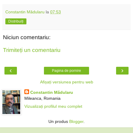
Constantin Mădularu
la
07:53
Distribuiți
Niciun comentariu:
Trimiteți un comentariu
‹
›
Pagina de pornire
Afișați versiunea pentru web
Constantin Mădularu
Mileanca, Romania
Vizualizați profilul meu complet
Un produs
Blogger
.