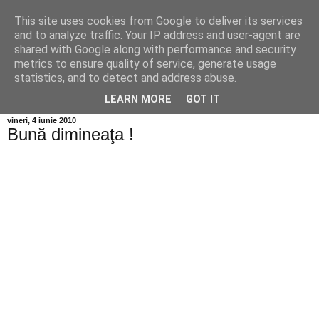
This site uses cookies from Google to deliver its services
Info MILEANCA
and to analyze traffic. Your IP address and user-agent are
shared with Google along with performance and security
metrics to ensure quality of service, generate usage
BINE AȚI VENIT! *Jurnal online de informație și opinie;
statistics, and to detect and address abuse.
Duminică 09 August, 2026
LEARN MORE
GOT IT
vineri, 4 iunie 2010
Bună dimineaţa !