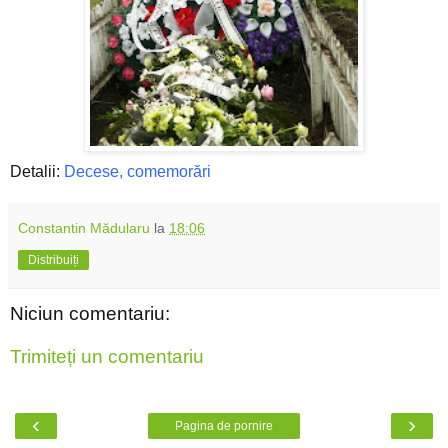
Detalii:
Decese, comemorări
Constantin Mădularu
la
18:06
Distribuiți
Niciun comentariu:
Trimiteți un comentariu
‹
›
Pagina de pornire