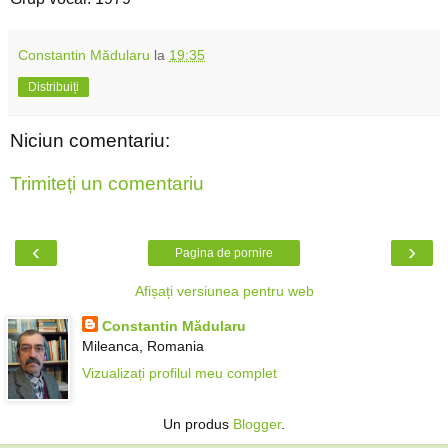
Constantin Mădularu
la
19:35
Distribuiți
Niciun comentariu:
Trimiteți un comentariu
‹
›
Pagina de pornire
Afișați versiunea pentru web
Constantin Mădularu
Mileanca, Romania
Vizualizați profilul meu complet
Un produs
Blogger
.