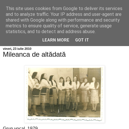
This site uses cookies from Google to deliver its services
Info MILEANCA
and to analyze traffic. Your IP address and user-agent are
shared with Google along with performance and security
metrics to ensure quality of service, generate usage
BINE AȚI VENIT! *Jurnal online de informație și opinie;
statistics, and to detect and address abuse.
Vineri 07 August, 2026
LEARN MORE
GOT IT
vineri, 23 iulie 2010
Mileanca de altădată
Grup vocal. 1979