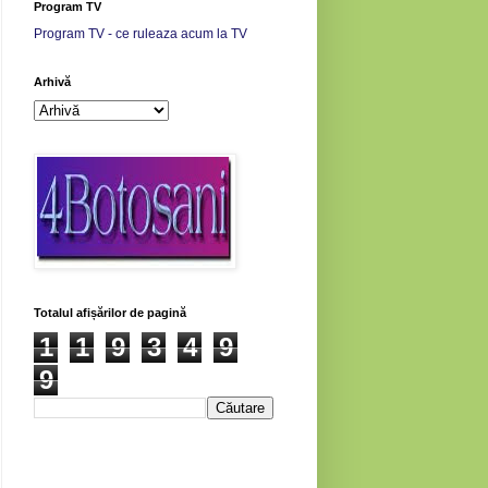
Program TV
Program TV - ce ruleaza acum la TV
Arhivă
Totalul afișărilor de pagină
1
1
9
3
4
9
9