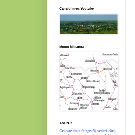
Canalul meu:Youtube
Meteo Mileanca
ANUNȚ!
Cei
care deţin fotografii, vederi, cărţi