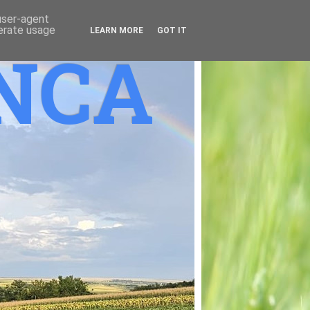
 user-agent
nerate usage
LEARN MORE
GOT IT
ANCA