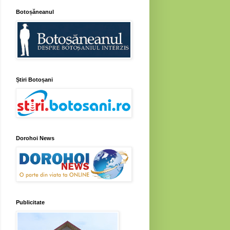
Botoșăneanul
Știri Botoșani
Dorohoi News
Publicitate