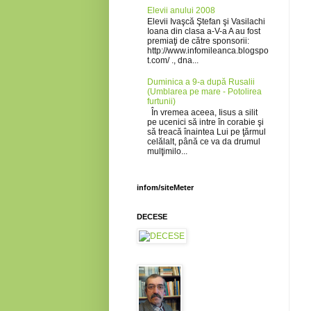
Elevii anului 2008
Elevii Ivaşcă Ştefan şi Vasilachi
Ioana din clasa a-V-a A au fost
premiaţi de către sponsorii:
http://www.infomileanca.blogspo
t.com/ ., dna...
Duminica a 9-a după Rusalii
(Umblarea pe mare - Potolirea
furtunii)
În vremea aceea, Iisus a silit
pe ucenici să intre în corabie şi
să treacă înaintea Lui pe ţărmul
celălalt, până ce va da drumul
mulţimilo...
infom/siteMeter
DECESE