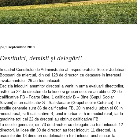
joi, 9 septembrie 2010
Destituiri, demisii şi delegări!
In cadrul Consiliului de Administratie al Inspectoratului Scolar Judetean
Botosani de miercuri, din cei 128 de directori cu detasare in interesul
invatamantului, 26 au fost inlocuiti.
Decizia inlocuirii anumitor directori a venit in urma evaluarii directorilor,
astfel ca 22 de directori de la licee si grupuri scolare au obtinut 22 de
calificative FB - Foarte Bine, 1 calificativ B – Bine (Gupul Scolar
Saveni) si un calificativ S - Satisfacator (Grupul scolar Cotusca). La
scolile generale sunt 86 de calificative FB, 20 in mediul urban si 66 in
mediul rural, si 6 calificative B, unul in urban si 5 in mediul rural, iar la
gradinite toti cei 22 de drectori au obtinut calificative FB.
La scolile generale, din 73 de directori cu delegatie au fost inlocuiti 12
directori, la licee din 30 de directori au fost inlocuiti 11 directori, la
gradinite din 13 directori cu delegatie a fost inlocuit unul singur, la