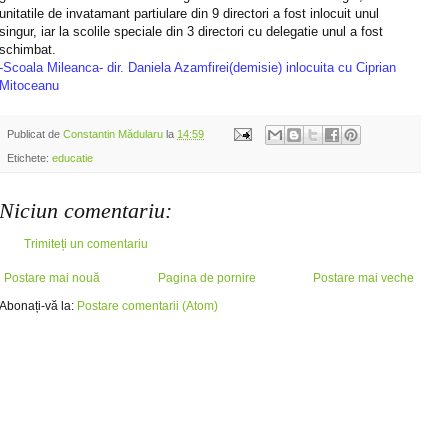
unitatile de invatamant partiulare din 9 directori a fost inlocuit unul
singur, iar la scolile speciale din 3 directori cu delegatie unul a fost
schimbat.
-Scoala Mileanca- dir. Daniela Azamfirei(demisie) inlocuita cu Ciprian
Mitoceanu
Publicat de
Constantin Mădularu
la
14:59
Etichete:
educatie
Niciun comentariu:
Trimiteți un comentariu
Postare mai nouă
Pagina de pornire
Postare mai veche
Abonați-vă la:
Postare comentarii (Atom)