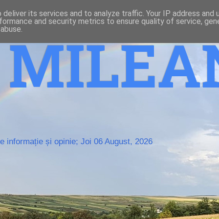
deliver its services and to analyze traffic. Your IP address and
formance and security metrics to ensure quality of service, ge
 abuse.
o MILE
 informație și opinie; Joi 06 August, 2026