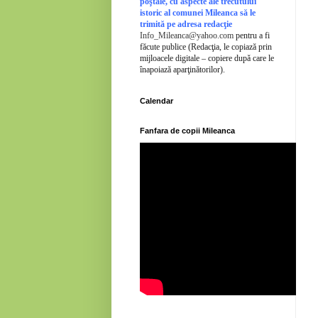
poştale, cu aspecte ale trecutului
istoric al comunei Mileanca să le
trimită pe adresa redacţie
Info_Mileanca@yahoo.com
pentru a fi
făcute publice (Redacţia, le copiază prin
mijloacele digitale – copiere după care le
înapoiază aparţinătorilor).
Calendar
Fanfara de copii Mileanca