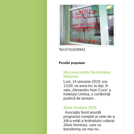
Tel:0741039941
Postări populare
Mișcarea pentru Dezvoltarea
Moldovei
Luni, 14 ianuarie 2019, ora
13,00, va avea loc la Iași, în
sala „Alexandru Ioan Cuza” a
hotelului Unirea, o conferință
publică de lansare...
Zilele Nordului 2026
Asociația Nord anunță
programul complet al celei de-a
XIII-a ediții a festivalului cultural
Zilele Nordului, care va
transforma cel mai no...