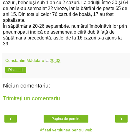
cazuri, bebeluşi sub 1 an cu 2 cazuri. La adulţii între 30 şi 64
de ani s-au semnalat 22 viroze, iar la bătrâni de peste 65 de
ani 15. Din totalul celor 76 cazuri de boală, 17 au fost
spitalizate.
În săptămâna 20-26 septembrie, numărul îmbolnăvirilor prin
pneumopatii indică de asemenea o cifră dublă faţă de
săptămâna precedentă, astfel de la 16 cazuri s-a ajuns la
39.
Constantin Mădularu
la
20:32
Distribuiți
Niciun comentariu:
Trimiteți un comentariu
‹
›
Pagina de pornire
Afișați versiunea pentru web