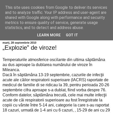
This site uses cookies from Google to deliver its services
Info MILEANCA
and to analyze traffic. Your IP address and user-agent are
shared with Google along with performance and security
metrics to ensure quality of service, generate usage
BINE AȚI VENIT! *Jurnal online de informație și opinie;
statistics, and to detect and address abuse.
Miercuri 05 August, 2026
LEARN MORE
GOT IT
marți, 28 septembrie 2010
„Explozie” de viroze!
Temperaturile atmosferice oscilante din ultima săptămâna
au dus aproape la dublarea numărului de viroze în
Mileanca.
Dacă în săptămâna 13-19 septembrie, cazurile de infecţii
acute ale căilor respiratorii superioare (IACRS) raportate de
medicul de familie di se ridicau la 39, pentru perioada 20-26
septembrie cifra aproape s-a dublat, fiind vorba despre 76.
Conform datelor, săptămâna trecută, cele mai multe infecţii
acute de căi respiratorii superioare au fost înregistrate la
copiii cu vârste între 5-14 ani, categorie la care s-au raportat
18 cazuri, urmată de 1-4 ani cu 6 cazuri, , 15-29 de ani cu 29