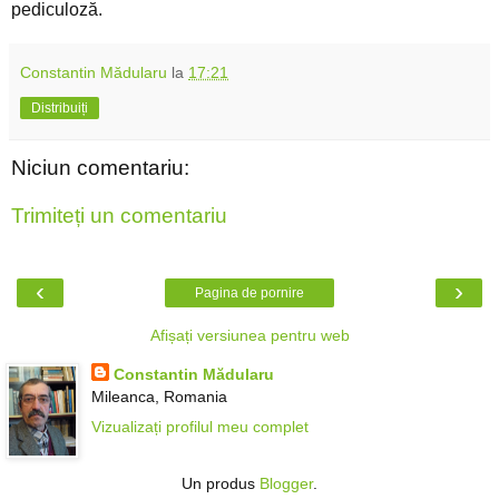
pediculoză.
Constantin Mădularu
la
17:21
Distribuiți
Niciun comentariu:
Trimiteți un comentariu
‹
›
Pagina de pornire
Afișați versiunea pentru web
Constantin Mădularu
Mileanca, Romania
Vizualizați profilul meu complet
Un produs
Blogger
.