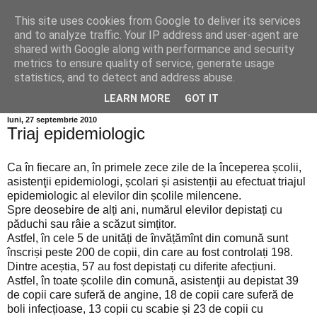
This site uses cookies from Google to deliver its services
Info MILEANCA
and to analyze traffic. Your IP address and user-agent are
shared with Google along with performance and security
metrics to ensure quality of service, generate usage
BINE AȚI VENIT! *Jurnal online de informație și opinie;
statistics, and to detect and address abuse.
Duminică 09 August, 2026
LEARN MORE
GOT IT
luni, 27 septembrie 2010
Triaj epidemiologic
Ca în fiecare an, în primele zece zile de la începerea școlii,
asistenţii epidemiologi, școlari și asistenții au efectuat triajul
epidemiologic al elevilor din școlile milencene.
Spre deosebire de alți ani, numărul elevilor depistați cu
păduchi sau râie a scăzut simțitor.
Astfel, în cele 5 de unități de învățămînt din comună sunt
înscriși peste 200 de copii, din care au fost controlați 198.
Dintre aceștia, 57 au fost depistați cu diferite afecțiuni.
Astfel, în toate școlile din comună, asistenţii au depistat 39
de copii care suferă de angine, 18 de copii care suferă de
boli infecțioase, 13 copii cu scabie și 23 de copii cu