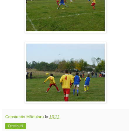
Constantin Mădularu
la
13:21
Distribuiți