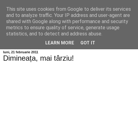
This site uses cookies from Google to deliver its services
Info MILEANCA
and to analyze traffic. Your IP address and user-agent are
shared with Google along with performance and security
metrics to ensure quality of service, generate usage
BINE AȚI VENIT! *Jurnal online de informație și opinie;
statistics, and to detect and address abuse.
Miercuri 05 August, 2026
LEARN MORE
GOT IT
luni, 21 februarie 2011
Dimineața, mai târziu!