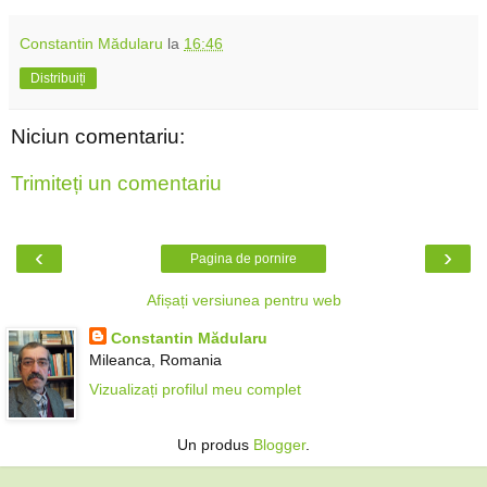
Constantin Mădularu
la
16:46
Distribuiți
Niciun comentariu:
Trimiteți un comentariu
‹
›
Pagina de pornire
Afișați versiunea pentru web
Constantin Mădularu
Mileanca, Romania
Vizualizați profilul meu complet
Un produs
Blogger
.