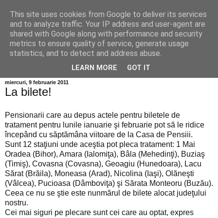
This site uses cookies from Google to deliver its services
Info MILEANCA
and to analyze traffic. Your IP address and user-agent are
shared with Google along with performance and security
metrics to ensure quality of service, generate usage
BINE AȚI VENIT! *Jurnal online de informație și opinie; Joi
statistics, and to detect and address abuse.
06 August, 2026
LEARN MORE
GOT IT
miercuri, 9 februarie 2011
La bilete!
Pensionarii care au depus actele pentru biletele de
tratament pentru lunile ianuarie şi februarie pot să le ridice
începând cu săptămâna viitoare de la Casa de Pensiii.
Sunt 12 staţiuni unde aceştia pot pleca tratament: 1 Mai
Oradea (Bihor), Amara (Ialomiţa), Bâla (Mehedinţi), Buziaş
(Timiş), Covasna (Covasna), Geoagiu (Hunedoara), Lacu
Sărat (Brăila), Moneasa (Arad), Nicolina (Iaşi), Olăneşti
(Vâlcea), Pucioasa (Dâmboviţa) şi Sărata Monteoru (Buzău).
Ceea ce nu se ştie este nunmărul de bilete alocat judeţului
nostru.
Cei mai siguri pe plecare sunt cei care au optat, expres