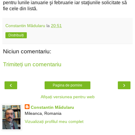
pentru lunile ianuarie şi februarie iar staţiunile solicitate să
fie cele din listă.
Constantin Mădularu
la
20:51
Distribuiți
Niciun comentariu:
Trimiteți un comentariu
‹
›
Pagina de pornire
Afișați versiunea pentru web
Constantin Mădularu
Mileanca, Romania
Vizualizați profilul meu complet