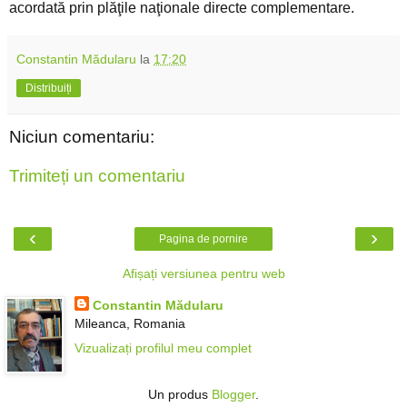
acordată prin plăţile naţionale directe complementare.
Constantin Mădularu
la
17:20
Distribuiți
Niciun comentariu:
Trimiteți un comentariu
‹
›
Pagina de pornire
Afișați versiunea pentru web
Constantin Mădularu
Mileanca, Romania
Vizualizați profilul meu complet
Un produs
Blogger
.