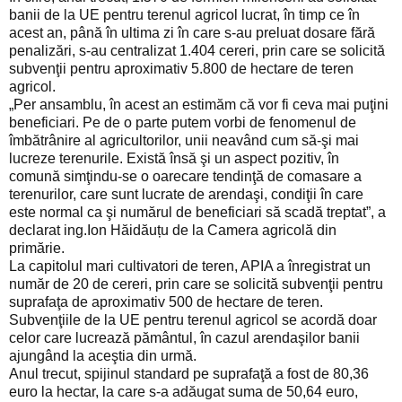
banii de la UE pentru terenul agricol lucrat, în timp ce în
acest an, până în ultima zi în care s-au preluat dosare fără
penalizări, s-au centralizat 1.404 cereri, prin care se solicită
subvenţii pentru aproximativ 5.800 de hectare de teren
agricol.
„Per ansamblu, în acest an estimăm că vor fi ceva mai puţini
beneficiari. Pe de o parte putem vorbi de fenomenul de
îmbătrânire al agricultorilor, unii neavând cum să-şi mai
lucreze terenurile. Există însă şi un aspect pozitiv, în
comună simţindu-se o oarecare tendinţă de comasare a
terenurilor, care sunt lucrate de arendaşi, condiţii în care
este normal ca şi numărul de beneficiari să scadă treptat”, a
declarat ing.Ion Hăidăuțu de la Camera agricolă din
primărie.
La capitolul mari cultivatori de teren, APIA a înregistrat un
număr de 20 de cereri, prin care se solicită subvenţii pentru
suprafaţa de aproximativ 500 de hectare de teren.
Subvenţiile de la UE pentru terenul agricol se acordă doar
celor care lucrează pământul, în cazul arendaşilor banii
ajungând la aceştia din urmă.
Anul trecut, spijinul standard pe suprafaţă a fost de 80,36
euro la hectar, la care s-a adăugat suma de 50,64 euro,