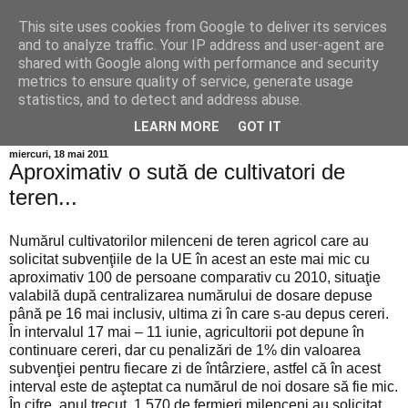
This site uses cookies from Google to deliver its services
Info MILEANCA
and to analyze traffic. Your IP address and user-agent are
shared with Google along with performance and security
metrics to ensure quality of service, generate usage
BINE AȚI VENIT! *Jurnal online de informație și opinie;
statistics, and to detect and address abuse.
Miercuri 05 August, 2026
LEARN MORE
GOT IT
miercuri, 18 mai 2011
Aproximativ o sută de cultivatori de
teren...
Numărul cultivatorilor milenceni de teren agricol care au
solicitat subvenţiile de la UE în acest an este mai mic cu
aproximativ 100 de persoane comparativ cu 2010, situaţie
valabilă după centralizarea numărului de dosare depuse
până pe 16 mai inclusiv, ultima zi în care s-au depus cereri.
În intervalul 17 mai – 11 iunie, agricultorii pot depune în
continuare cereri, dar cu penalizări de 1% din valoarea
subvenţiei pentru fiecare zi de întârziere, astfel că în acest
interval este de aşteptat ca numărul de noi dosare să fie mic.
În cifre, anul trecut, 1.570 de fermieri milenceni au solicitat