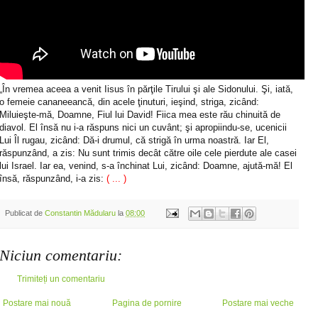
„În vremea aceea a venit Iisus în părţile Tirului şi ale Sidonului. Şi, iată,
o fe­me­ie cananeeancă, din acele ţi­nu­turi, ie­şind, striga, zicând:
Miluieşte-mă, Doam­­ne, Fiul lui David! Fiica mea este rău chinuită de
diavol. El însă nu i-a răs­puns nici un cuvânt; şi apropiindu-se, ucenicii
Lui Îl rugau, zicând: Dă-i drumul, că strigă în urma noastră. Iar El,
răspunzând, a zis: Nu sunt trimis decât către oile cele pierdute ale casei
lui Israel. Iar ea, venind, s-a închinat Lui, zicând: Doamne, ajută-mă! El
însă, răspunzând, i-a zis:
( ... )
Publicat de
Constantin Mădularu
la
08:00
Niciun comentariu:
Trimiteți un comentariu
Postare mai nouă
Pagina de pornire
Postare mai veche