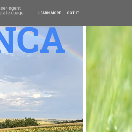
 user-agent
nerate usage
LEARN MORE
GOT IT
ANCA