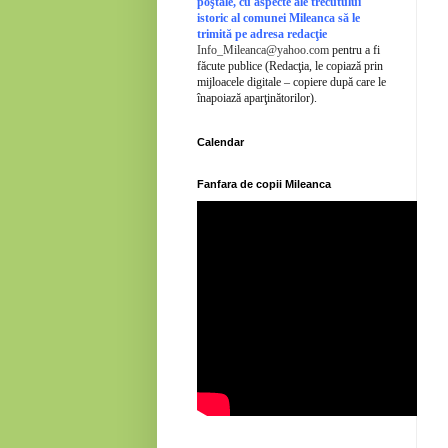
poştale, cu aspecte ale trecutului
istoric al comunei Mileanca să le
trimită pe adresa redacţie
Info_Mileanca@yahoo.com
pentru a fi
făcute publice (Redacţia, le copiază prin
mijloacele digitale – copiere după care le
înapoiază aparţinătorilor).
Calendar
Fanfara de copii Mileanca