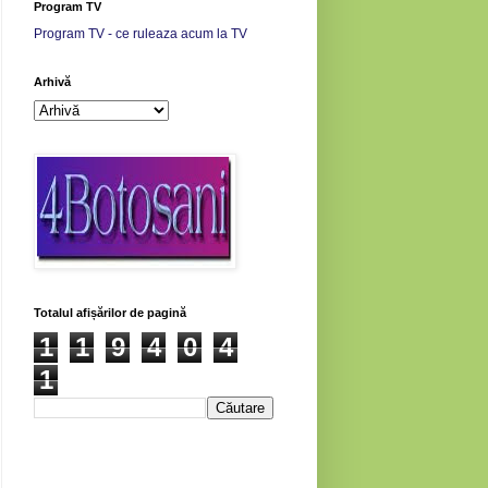
Program TV
Program TV - ce ruleaza acum la TV
Arhivă
Totalul afișărilor de pagină
1
1
9
4
0
4
1