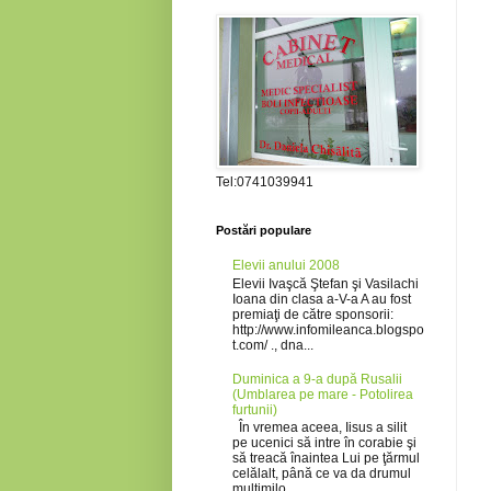
Tel:0741039941
Postări populare
Elevii anului 2008
Elevii Ivaşcă Ştefan şi Vasilachi
Ioana din clasa a-V-a A au fost
premiaţi de către sponsorii:
http://www.infomileanca.blogspo
t.com/ ., dna...
Duminica a 9-a după Rusalii
(Umblarea pe mare - Potolirea
furtunii)
În vremea aceea, Iisus a silit
pe ucenici să intre în corabie şi
să treacă înaintea Lui pe ţărmul
celălalt, până ce va da drumul
mulţimilo...