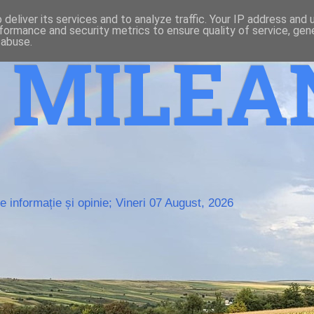
deliver its services and to analyze traffic. Your IP address and
formance and security metrics to ensure quality of service, ge
 abuse.
o MILE
 informație și opinie; Vineri 07 August, 2026