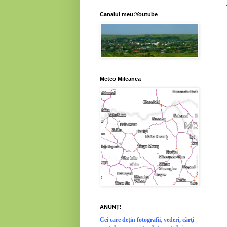
Canalul meu:Youtube
Meteo Mileanca
ANUNȚ!
Cei
care deţin fotografii, vederi, cărţi