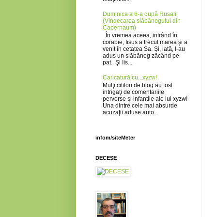
Duminica a 6-a după Rusalii
(Vindecarea slăbănogului din
Capernaum)
În vremea aceea, intrând în
corabie, Iisus a trecut marea şi a
venit în cetatea Sa. Şi, iată, I-au
adus un slăbănog zăcând pe
pat. Şi Iis...
Caricatură cu...xyzw!
Mulţi cititori de blog au fost
intrigaţi de comentariile
perverse şi infantile ale lui xyzw!
Una dintre cele mai absurde
acuzaţii aduse auto...
infom/siteMeter
DECESE