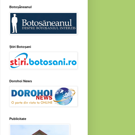
Botoșăneanul
Știri Botoșani
Dorohoi News
Publicitate