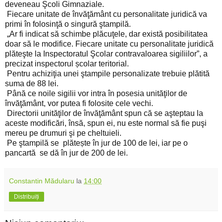
deveneau Şcoli Gimnaziale.
Fiecare unitate de învăţământ cu personalitate juridică va
primi în folosinţă o singură ştampilă.
„Ar fi indicat să schimbe plăcuţele, dar există posibilitatea
doar să le modifice. Fiecare unitate cu personalitate juridică
plăteşte la Inspectoratul Şcolar contravaloarea sigiliilor”, a
precizat inspectorul școlar teritorial.
Pentru achiziţia unei ştampile personalizate trebuie plătită
suma de 88 lei.
Până ce noile sigilii vor intra în posesia unităţilor de
învăţământ, vor putea fi folosite cele vechi.
Directorii unităţilor de învăţământ spun că se aşteptau la
aceste modificări, însă, spun ei, nu este normal să fie puşi
mereu pe drumuri şi pe cheltuieli.
Pe ştampilă se plătește în jur de 100 de lei, iar pe o
pancartă se dă în jur de 200 de lei.
Constantin Mădularu
la
14:00
Distribuiți