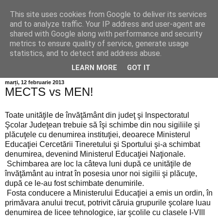
This site uses cookies from Google to deliver its services
Info MILEANCA
and to analyze traffic. Your IP address and user-agent are
shared with Google along with performance and security
metrics to ensure quality of service, generate usage
BINE AȚI VENIT! *Jurnal online de informație și opinie;
statistics, and to detect and address abuse.
Duminică 09 August, 2026
LEARN MORE
GOT IT
marți, 12 februarie 2013
MECTS vs MEN!
Toate unităţile de învăţământ din judeţ şi Inspectoratul
Şcolar Judeţean trebuie să îşi schimbe din nou sigiliile şi
plăcuţele cu denumirea instituţiei, deoarece Ministerul
Educaţiei Cercetării Tineretului şi Sportului şi-a schimbat
denumirea, devenind Ministerul Educaţiei Naţionale.
Schimbarea are loc la câteva luni după ce unităţile de
învăţământ au intrat în posesia unor noi sigilii şi plăcuţe,
după ce le-au fost schimbate denumirile.
Fosta conducere a Ministerului Educaţiei a emis un ordin, în
primăvara anului trecut, potrivit căruia grupurile şcolare luau
denumirea de licee tehnologice, iar şcolile cu clasele I-VIII