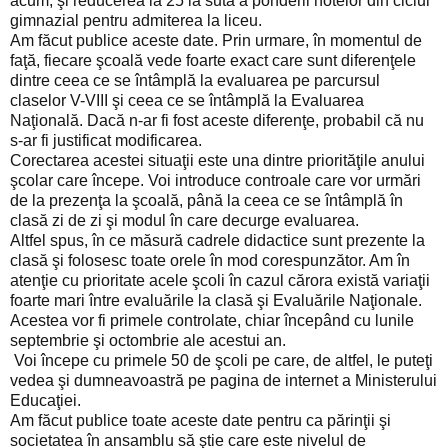
acum, şi reducerea la 25 la sută a ponderii notelor din ciclul
gimnazial pentru admiterea la liceu.
Am făcut publice aceste date. Prin urmare, în momentul de
faţă, fiecare şcoală vede foarte exact care sunt diferenţele
dintre ceea ce se întâmplă la evaluarea pe parcursul
claselor V-VIII şi ceea ce se întâmplă la Evaluarea
Naţională. Dacă n-ar fi fost aceste diferenţe, probabil că nu
s-ar fi justificat modificarea.
Corectarea acestei situaţii este una dintre priorităţile anului
şcolar care începe. Voi introduce controale care vor urmări
de la prezenţa la şcoală, până la ceea ce se întâmplă în
clasă zi de zi şi modul în care decurge evaluarea.
Altfel spus, în ce măsură cadrele didactice sunt prezente la
clasă şi folosesc toate orele în mod corespunzător. Am în
atenţie cu prioritate acele şcoli în cazul cărora există variaţii
foarte mari între evaluările la clasă şi Evaluările Naţionale.
Acestea vor fi primele controlate, chiar începând cu lunile
septembrie şi octombrie ale acestui an.
Voi începe cu primele 50 de şcoli pe care, de altfel, le puteţi
vedea şi dumneavoastră pe pagina de internet a Ministerului
Educaţiei.
Am făcut publice toate aceste date pentru ca părinţii şi
societatea în ansamblu să ştie care este nivelul de