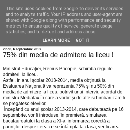
This site uses cookies from Google to deliver its services
Info MILEANCA
and to analyze traffic. Your IP address and user-agent are
shared with Google along with performance and security
metrics to ensure quality of service, generate usage
BINE AȚI VENIT! *Jurnal online de informație și opinie;
statistics, and to detect and address abuse.
Vineri 07 August, 2026
LEARN MORE
GOT IT
vineri, 6 septembrie 2013
75% din media de admitere la liceu !
Ministrul Educaţiei, Remus Pricopie, schimbă regulile
admiterii la liceu.
Astfel, în anul şcolar 2013-2014, media obţinută la
Evaluarea Naţională va reprezenta 75% şi nu 50% din
media de admitere la liceu, potrivit unui interviu acordat de
ministru Mediafax în care a vorbit şi de alte schimbări care li
se pregătesc elevilor.
Începând cu anul şcolar 2013-2014, care debutează pe 16
septembrie, vor fi introduse, în premieră, simularea
bacalaureatului la clasa a XI-a, informarea corectă a
părinţilor despre ceea ce se întâmplă la clasă, verificarea