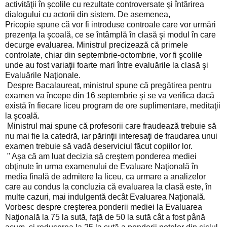
activităţii în şcolile cu rezultate controversate şi întărirea
dialogului cu actorii din sistem. De asemenea,
Pricopie spune că vor fi introduse controale care vor urmări
prezenţa la şcoală, ce se întâmplă în clasă şi modul în care
decurge evaluarea. Ministrul precizează că primele
controlate, chiar din septembrie-octombrie, vor fi şcolile
unde au fost variaţii foarte mari între evaluările la clasă şi
Evaluările Naţionale.
Despre Bacalaureat, ministrul spune că pregătirea pentru
examen va începe din 16 septembrie şi se va verifica dacă
există în fiecare liceu program de ore suplimentare, meditaţii
la şcoală.
Ministrul mai spune că profesorii care fraudează trebuie să
nu mai fie la catedră, iar părinţii interesaţi de fraudarea unui
examen trebuie să vadă deserviciul făcut copiilor lor.
" Aşa că am luat decizia să creştem ponderea mediei
obţinute în urma examenului de Evaluare Naţională în
media finală de admitere la liceu, ca urmare a analizelor
care au condus la concluzia că evaluarea la clasă este, în
multe cazuri, mai indulgentă decât Evaluarea Naţională.
Vorbesc despre creşterea ponderii mediei la Evaluarea
Naţională la 75 la sută, faţă de 50 la sută cât a fost până