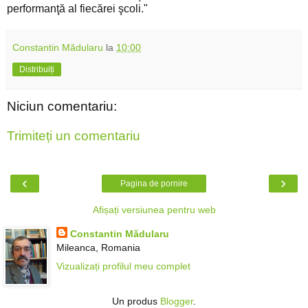
performanţă al fiecărei şcoli."
Constantin Mădularu
la
10:00
Distribuiți
Niciun comentariu:
Trimiteți un comentariu
‹
›
Pagina de pornire
Afișați versiunea pentru web
Constantin Mădularu
Mileanca, Romania
Vizualizați profilul meu complet
Un produs
Blogger
.