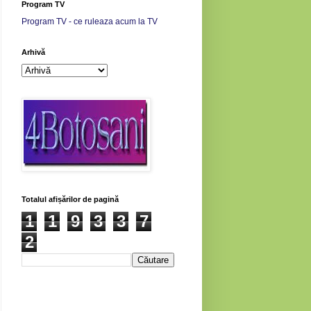
Program TV
Program TV - ce ruleaza acum la TV
Arhivă
Totalul afișărilor de pagină
1
1
9
3
3
7
2