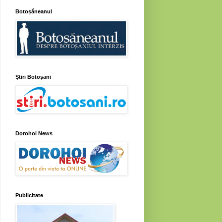
Botoșăneanul
Știri Botoșani
Dorohoi News
Publicitate