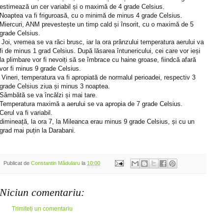
estimează un cer variabil și o maximă de 4 grade Celsius.
Noaptea va fi friguroasă, cu o minimă de minus 4 grade Celsius.
Miercuri, ANM prevestește un timp cald și însorit, cu o maximă de 5
grade Celsius.
Joi, vremea se va răci brusc, iar la ora prânzului temperatura aerului va
fi de minus 1 grad Celsius. După lăsarea întunericului, cei care vor ieși
la plimbare vor fi nevoiți să se îmbrace cu haine groase, fiindcă afară
vor fi minus 9 grade Celsius.
Vineri, temperatura va fi apropiată de normalul perioadei, respectiv 3
grade Celsius ziua și minus 3 noaptea.
Sâmbătă se va încălzi și mai tare.
Temperatura maximă a aerului se va apropia de 7 grade Celsius.
Cerul va fi variabil.
dimineață, la ora 7, la Mileanca erau minus 9 grade Celsius, și cu un
grad mai puțin la Darabani.
Publicat de
Constantin Mădularu
la
10:00
Niciun comentariu:
Trimiteți un comentariu