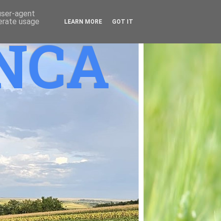
 user-agent
nerate usage
LEARN MORE
GOT IT
ANCA