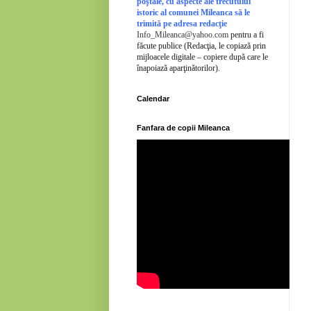
poştale, cu aspecte ale trecutului
istoric al comunei Mileanca să le
trimită pe adresa redacţie
Info_Mileanca@yahoo.com
pentru a fi
făcute publice (Redacţia, le copiază prin
mijloacele digitale – copiere după care le
înapoiază aparţinătorilor).
Calendar
Fanfara de copii Mileanca