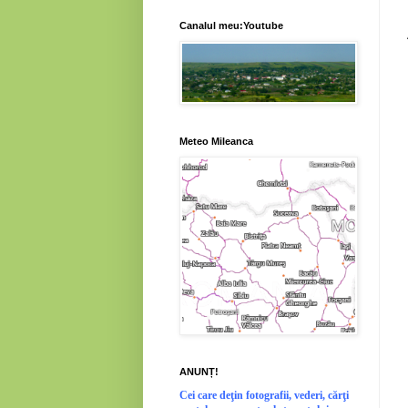
Canalul meu:Youtube
Meteo Mileanca
ANUNȚ!
Cei
care deţin fotografii, vederi, cărţi