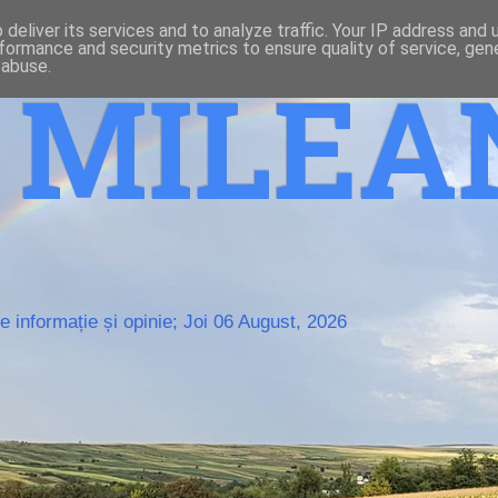
deliver its services and to analyze traffic. Your IP address and
formance and security metrics to ensure quality of service, ge
 abuse.
o MILE
 informație și opinie; Joi 06 August, 2026