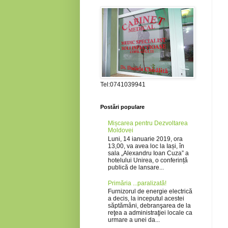
Tel:0741039941
Postări populare
Mișcarea pentru Dezvoltarea
Moldovei
Luni, 14 ianuarie 2019, ora
13,00, va avea loc la Iași, în
sala „Alexandru Ioan Cuza” a
hotelului Unirea, o conferință
publică de lansare...
Primăria ...paralizată!
Furnizorul de energie electrică
a decis, la inceputul acestei
săptămâni, debranşarea de la
reţea a administraţiei locale ca
urmare a unei da...