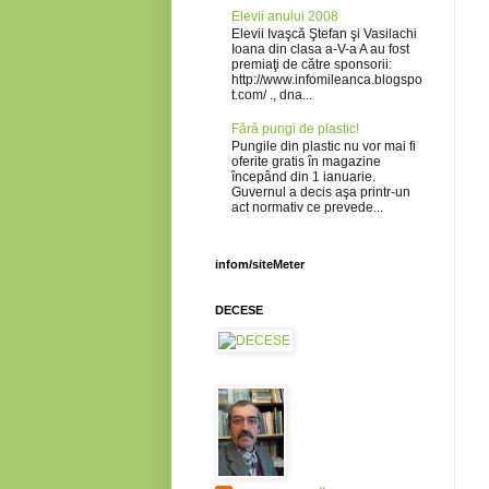
Elevii anului 2008
Elevii Ivaşcă Ştefan şi Vasilachi
Ioana din clasa a-V-a A au fost
premiaţi de către sponsorii:
http://www.infomileanca.blogspo
t.com/ ., dna...
Fără pungi de plastic!
Pungile din plastic nu vor mai fi
oferite gratis în magazine
începând din 1 ianuarie.
Guvernul a decis aşa printr-un
act normativ ce prevede...
infom/siteMeter
DECESE