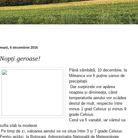
marți, 6 decembrie 2016
Nopți geroase!
Până sâmbătă, 10 decembrie, la
Mileanca vor fi puține șanse de
precipitații.
Dar surprizele vor apărea
noaptea și dimineața, când
temperaturile aerului vor scădea
destul de mult, respectiv între
minus 1 grad Celsius și minus 9
grade Celsius.
Cerul va fi variabil, iar vântul va
sufla slab la moderat.
Pe timp de zi, valoarea aerului se va situa între 3 și 7 grade Celsius.
Pentru astăzi, la Botoșani, Administrația Națională de Meteorologie