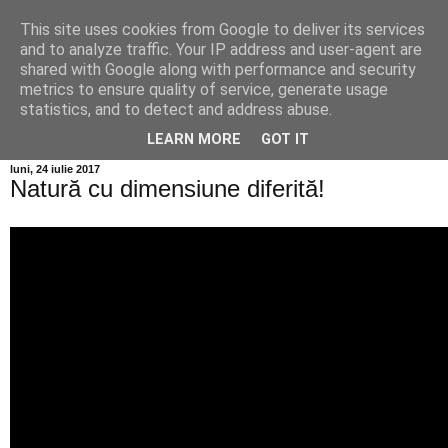
This site uses cookies from Google to deliver its services
Info MILEANCA
and to analyze traffic. Your IP address and user-agent are
shared with Google along with performance and security
metrics to ensure quality of service, generate usage
BINE AȚI VENIT! *Jurnal online de informație și opinie;
statistics, and to detect and address abuse.
Vineri 07 August, 2026
LEARN MORE
GOT IT
luni, 24 iulie 2017
Natură cu dimensiune diferită!