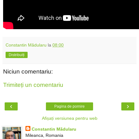
Constantin Mădularu
la
08:00
Distribuiți
Niciun comentariu:
Trimiteți un comentariu
‹
›
Pagina de pornire
Afișați versiunea pentru web
Constantin Mădularu
Mileanca, Romania