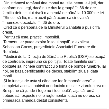
Din strămoşi românul ține mortul trei zile pentru a-l jeli, dar,
conform noii legi, dacă nu e dus la groapă în 36 de ore
familia defunctului riscă o amendă de până la 10.000 de lei.
“Sincer să fiu, n-am auzit până acum ca cineva să
înhumeze decedatul în 36 de ore.
Cred că o persoană de la Ministerul Sănătății a pus cifra
greșit.
Pentru că este, practic, imposibil.
Termenul ar putea expira în toiul nopții”, a explicat
Sebastian Cocoș, președintele Asociației Funerare din
România.
”Medicii de la Direcția de Sănătate Publică (DSP) se ocupă
de controale, împreună cu polițiștii. Toate familiile sunt
obligate să încheie contract cu o firmă de pompe funebre, iar
noi, pe baza certificatului de deces, stabilim ziua și data
morții.
Și în funcție de asta și când are loc înmormântarea”, a
completat acesta, potrivit ortodoxinfo.ro, scrie ziarulunirea.ro.
Se spune că „unde-i lege nu-i tocmeală”, aşa că românii
trebuie să respecte noile reglementări dacă nu doresc să
primească amenda destul consistentă.