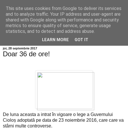
This site uses cookies from Google to deliver its services
Info MILEANCA
and to analyze traffic. Your IP address and user-agent are
shared with Google along with performance and security
metrics to ensure quality of service, generate usage
BINE AȚI VENIT! *Jurnal online de informație și opinie;
statistics, and to detect and address abuse.
Miercuri 05 August, 2026
LEARN MORE
GOT IT
joi, 28 septembrie 2017
Doar 36 de ore!
De luna aceasta a intrat în vigoare o lege a Guvernului
Cioloș adoptată pe data de 23 noiembrie 2016, care care va
stârni multe controverse.