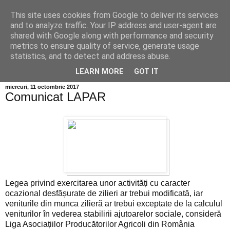
This site uses cookies from Google to deliver its services
Info MILEANCA
and to analyze traffic. Your IP address and user-agent are
shared with Google along with performance and security
metrics to ensure quality of service, generate usage
BINE AȚI VENIT! *Jurnal online de informație și opinie;
statistics, and to detect and address abuse.
Duminică 09 August, 2026
LEARN MORE
GOT IT
miercuri, 11 octombrie 2017
Comunicat LAPAR
Legea privind exercitarea unor activități cu caracter
ocazional desfășurate de zilieri ar trebui modificată, iar
veniturile din munca zilieră ar trebui exceptate de la calculul
veniturilor în vederea stabilirii ajutoarelor sociale, consideră
Liga Asociațiilor Producătorilor Agricoli din România