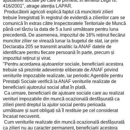
ajutoarele sociale pe care le primesc în temeiul Legii nr.
416/2001", atrage atenția LAPAR.
Producătorii agricoli explică faptul că muncitorii zilieri
trebuie înregistrați în registrul de evidență a zilierilor care se
comunică în extras către Inspectoratele Teritoriale de Muncă
până cel târziu la data de 5 a lunii următoare pentru luna
precedentă. De asemenea, impozitul de 16% reținut fiecărui
muncitor zilier se virează lunar la bugetul de stat, iar prin
Declarația 205 se transmit analitic la ANAF datele de
identificare pentru fiecare persoană în parte, precum și
impozitul reținut și virat.
"Pentru acordarea ajutoarelor sociale, beneficiarii acestora
trebuie să prezinte adeverințe eliberate de ANAF privind
veniturile impozabile realizate, iar periodic Agențiile pentru
Prestații Sociale verifică la ANAF veniturile realizate de
beneficiarii ajutorului social aflat în plată.
Ca urmare, beneficiarii de ajutoare sociale care au realizat
venituri impozabile din muncă ocazională desfășurată ca
zilieri pierd dreptul la ajutor social pentru perioada
următoare și sunt obligați să îl restituie pe cel considerat
încasat necuvenit.
Cum veniturile realizate din muncă ocazională desfășurată
ca zilieri nu au caracter permanent, beneficiarii acestora