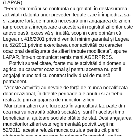
(LAPAR).
"Fermierii români se confruntă cu greutăți în desfășurarea
activității datorită unor prevederi legale care îi împiedică să-
și asigure forța de muncă necesară prin angajarea de zilieri,
iar procedura înregistrare a acestora în registrul zilierilor este
anevoioasă, excesivă și inutilă, scop în care opinăm că
Legea nr. 416/2001 privind venitul minim garantat și Legea
nr. 52/2011 privind exercitarea unor activități cu caracter
ocazional desfășurate de zilieri trebuie modificate", spune
LAPAR, într-un comunicat remis marți AGERPRES.
Potrivit sursei citate, foarte multe activități din domeniul
agricol au caracter ocazional și pentru acestea nu pot fi
angajați muncitori cu contract individual de muncă
permanent.
"Aceste activități au nevoie de forță de muncă necalificată
doar ocazional, în diferite perioade ale anului și ar trebui
realizate prin angajarea de muncitori zilieri.
Muncitorii zilieri care lucrează în agricultură fac parte din
cea mai vulnerabilă pătură socială și sunt în același timp
beneficiari ai ajutoare sociale plătite de stat. Deși angajarea
muncitorilor zilieri este reglementată potrivit Legii nr.
52/2011, aceștia refuză munca cu ziua pentru că pierd