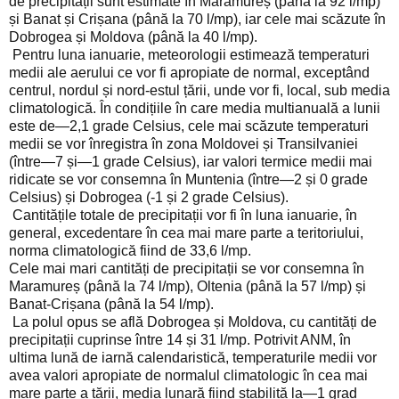
de precipitații sunt estimate în Maramureș (până la 92 l/mp)
și Banat și Crișana (până la 70 l/mp), iar cele mai scăzute în
Dobrogea și Moldova (până la 40 l/mp).
Pentru luna ianuarie, meteorologii estimează temperaturi
medii ale aerului ce vor fi apropiate de normal, exceptând
centrul, nordul și nord-estul țării, unde vor fi, local, sub media
climatologică. În condițiile în care media multianuală a lunii
este de—2,1 grade Celsius, cele mai scăzute temperaturi
medii se vor înregistra în zona Moldovei și Transilvaniei
(între—7 și—1 grade Celsius), iar valori termice medii mai
ridicate se vor consemna în Muntenia (între—2 și 0 grade
Celsius) și Dobrogea (-1 și 2 grade Celsius).
Cantitățile totale de precipitații vor fi în luna ianuarie, în
general, excedentare în cea mai mare parte a teritoriului,
norma climatologică fiind de 33,6 l/mp.
Cele mai mari cantități de precipitații se vor consemna în
Maramureș (până la 74 l/mp), Oltenia (până la 57 l/mp) și
Banat-Crișana (până la 54 l/mp).
La polul opus se află Dobrogea și Moldova, cu cantități de
precipitații cuprinse între 14 și 31 l/mp. Potrivit ANM, în
ultima lună de iarnă calendaristică, temperaturile medii vor
avea valori apropiate de normalul climatologic în cea mai
mare parte a țării, media lunară fiind stabilită la—1 grad