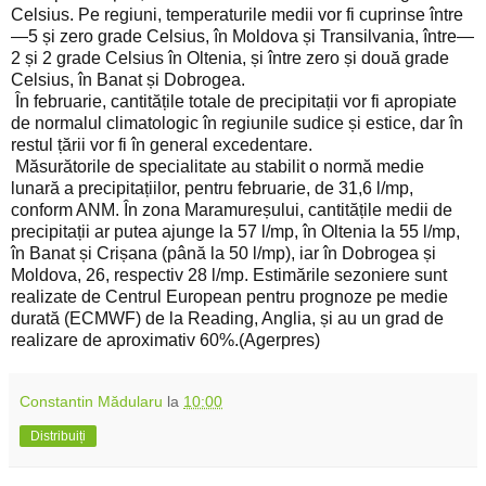
Celsius. Pe regiuni, temperaturile medii vor fi cuprinse între
—5 și zero grade Celsius, în Moldova și Transilvania, între—
2 și 2 grade Celsius în Oltenia, și între zero și două grade
Celsius, în Banat și Dobrogea.
În februarie, cantitățile totale de precipitații vor fi apropiate
de normalul climatologic în regiunile sudice și estice, dar în
restul țării vor fi în general excedentare.
Măsurătorile de specialitate au stabilit o normă medie
lunară a precipitațiilor, pentru februarie, de 31,6 l/mp,
conform ANM. În zona Maramureșului, cantitățile medii de
precipitații ar putea ajunge la 57 l/mp, în Oltenia la 55 l/mp,
în Banat și Crișana (până la 50 l/mp), iar în Dobrogea și
Moldova, 26, respectiv 28 l/mp. Estimările sezoniere sunt
realizate de Centrul European pentru prognoze pe medie
durată (ECMWF) de la Reading, Anglia, și au un grad de
realizare de aproximativ 60%.(Agerpres)
Constantin Mădularu
la
10:00
Distribuiți