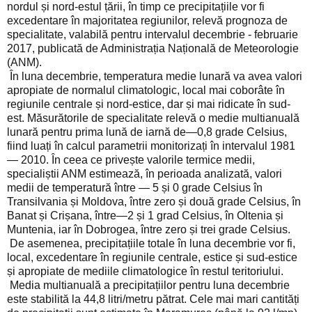
nordul și nord-estul țării, în timp ce precipitațiile vor fi
excedentare în majoritatea regiunilor, relevă prognoza de
specialitate, valabilă pentru intervalul decembrie - februarie
2017, publicată de Administrația Națională de Meteorologie
(ANM).
În luna decembrie, temperatura medie lunară va avea valori
apropiate de normalul climatologic, local mai coborâte în
regiunile centrale și nord-estice, dar și mai ridicate în sud-
est. Măsurătorile de specialitate relevă o medie multianuală
lunară pentru prima lună de iarnă de—0,8 grade Celsius,
fiind luați în calcul parametrii monitorizați în intervalul 1981
— 2010. În ceea ce privește valorile termice medii,
specialiștii ANM estimează, în perioada analizată, valori
medii de temperatură între — 5 și 0 grade Celsius în
Transilvania și Moldova, între zero și două grade Celsius, în
Banat și Crișana, între—2 și 1 grad Celsius, în Oltenia și
Muntenia, iar în Dobrogea, între zero și trei grade Celsius.
De asemenea, precipitațiile totale în luna decembrie vor fi,
local, excedentare în regiunile centrale, estice și sud-estice
și apropiate de mediile climatologice în restul teritoriului.
Media multianuală a precipitațiilor pentru luna decembrie
este stabilită la 44,8 litri/metru pătrat. Cele mai mari cantități