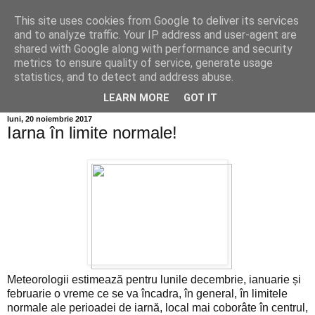
This site uses cookies from Google to deliver its services
Info MILEANCA
and to analyze traffic. Your IP address and user-agent are
shared with Google along with performance and security
metrics to ensure quality of service, generate usage
BINE AȚI VENIT! *Jurnal online de informație și opinie;
statistics, and to detect and address abuse.
Vineri 07 August, 2026
LEARN MORE
GOT IT
luni, 20 noiembrie 2017
Iarna în limite normale!
Meteorologii estimează pentru lunile decembrie, ianuarie și
februarie o vreme ce se va încadra, în general, în limitele
normale ale perioadei de iarnă, local mai coborâte în centrul,