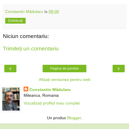
Constantin Mădularu
la
08:00
Distribuiți
Niciun comentariu:
Trimiteți un comentariu
‹
›
Pagina de pornire
Afișați versiunea pentru web
Constantin Mădularu
Mileanca, Romania
Vizualizați profilul meu complet
Un produs
Blogger
.