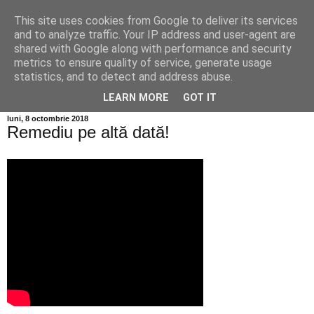
This site uses cookies from Google to deliver its services
Info MILEANCA
and to analyze traffic. Your IP address and user-agent are
shared with Google along with performance and security
metrics to ensure quality of service, generate usage
BINE AȚI VENIT! *Jurnal online de informație și opinie;
statistics, and to detect and address abuse.
Vineri 07 August, 2026
LEARN MORE
GOT IT
luni, 8 octombrie 2018
Remediu pe altă dată!