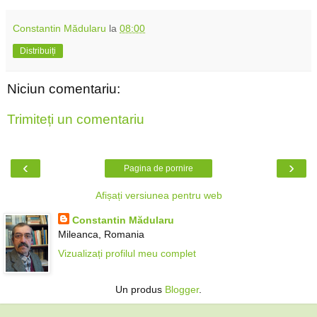
Constantin Mădularu
la
08:00
Distribuiți
Niciun comentariu:
Trimiteți un comentariu
‹
›
Pagina de pornire
Afișați versiunea pentru web
Constantin Mădularu
Mileanca, Romania
Vizualizați profilul meu complet
Un produs
Blogger
.