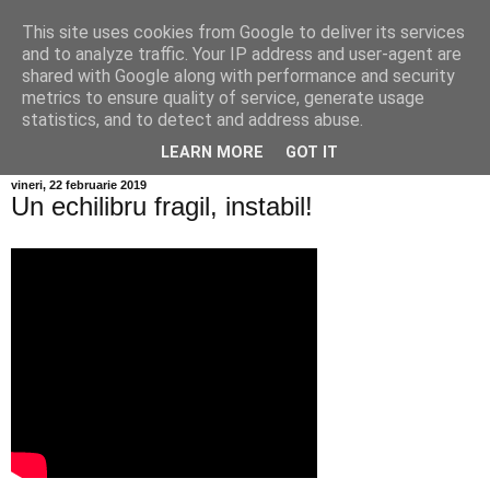
This site uses cookies from Google to deliver its services
Info MILEANCA
and to analyze traffic. Your IP address and user-agent are
shared with Google along with performance and security
metrics to ensure quality of service, generate usage
BINE AȚI VENIT! *Jurnal online de informație și opinie; Joi
statistics, and to detect and address abuse.
06 August, 2026
LEARN MORE
GOT IT
vineri, 22 februarie 2019
Un echilibru fragil, instabil!