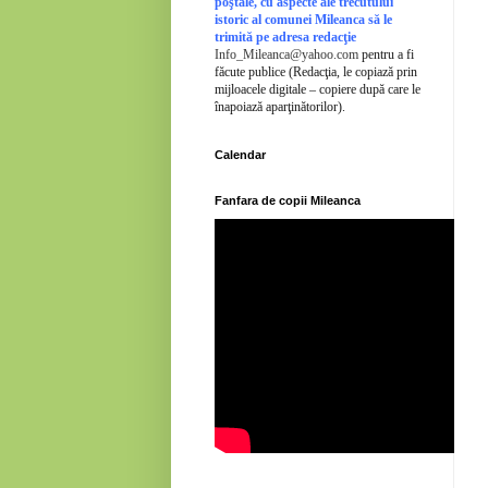
poştale, cu aspecte ale trecutului
istoric al comunei Mileanca să le
trimită pe adresa redacţie
Info_Mileanca@yahoo.com
pentru a fi
făcute publice (Redacţia, le copiază prin
mijloacele digitale – copiere după care le
înapoiază aparţinătorilor).
Calendar
Fanfara de copii Mileanca