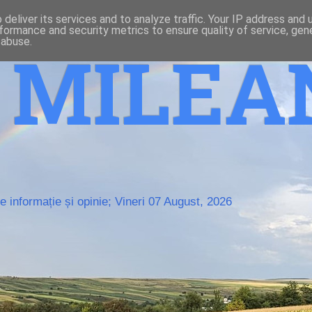
deliver its services and to analyze traffic. Your IP address and
formance and security metrics to ensure quality of service, ge
 abuse.
o MILE
 informație și opinie; Vineri 07 August, 2026