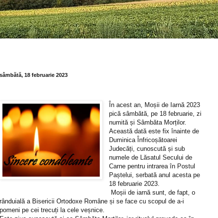
sâmbătă, 18 februarie 2023
În acest an, Moșii de Iarnă 2023
pică sâmbătă, pe 18 februarie, zi
numită și Sâmbăta Morților.
Această dată este fix înainte de
Duminica Înfricoșătoarei
Judecăți, cunoscută și sub
numele de Lăsatul Secului de
Carne pentru intrarea în Postul
Paștelui, serbată anul acesta pe
18 februarie 2023.
Moșii de iarnă sunt, de fapt, o
rânduială a Bisericii Ortodoxe Române și se face cu scopul de a-i
pomeni pe cei trecuți la cele veșnice.