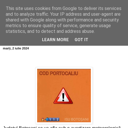
This site uses cookies from Google to deliver its services
Info MILEANCA
and to analyze traffic. Your IP address and user-agent are
shared with Google along with performance and security
metrics to ensure quality of service, generate usage
BINE AȚI VENIT! *Jurnal online de informație și opinie;
statistics, and to detect and address abuse.
Vineri 07 August, 2026
LEARN MORE
GOT IT
marți, 2 iulie 2024