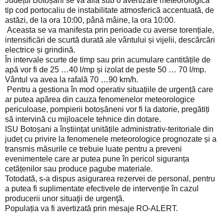
Județul Botoșani se va afla sub o avertizare meteorologică
tip cod portocaliu de instabilitate atmosferică accentuată, de
astăzi, de la ora 10:00, până mâine, la ora 10:00.
Aceasta se va manifesta prin perioade cu averse torențiale,
intensificări de scurtă durată ale vântului și vijelii, descărcări
electrice și grindină.
În intervale scurte de timp sau prin acumulare cantitățile de
apă vor fi de 25 …40 l/mp și izolat de peste 50 … 70 l/mp.
Vântul va avea la rafală 70 …90 km/h.
Pentru a gestiona în mod operativ situațiile de urgență care
ar putea apărea din cauza fenomenelor meteorologice
periculoase, pompierii botoșăneni vor fi la datorie, pregătiți
să intervină cu mijloacele tehnice din dotare.
ISU Botoșani a înștiințat unitățile administrativ-teritoriale din
județ cu privire la fenomenele meteorologice prognozate și a
transmis măsurile ce trebuie luate pentru a preveni
evenimentele care ar putea pune în pericol siguranța
cetățenilor sau produce pagube materiale.
Totodată, s-a dispus asigurarea rezervei de personal, pentru
a putea fi suplimentate efectivele de intervenţie în cazul
producerii unor situaţii de urgenţă.
Populația va fi avertizată prin mesaje RO-ALERT.