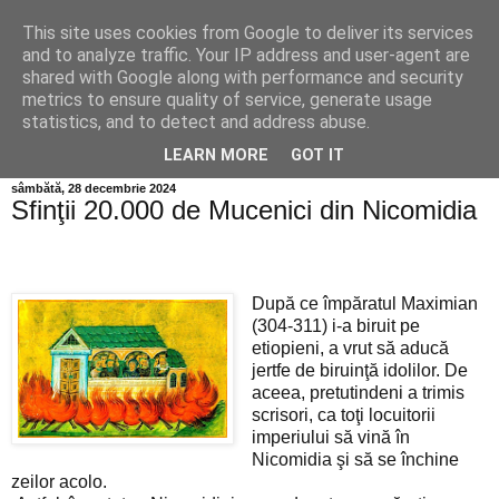
This site uses cookies from Google to deliver its services
Info MILEANCA
and to analyze traffic. Your IP address and user-agent are
shared with Google along with performance and security
metrics to ensure quality of service, generate usage
BINE AȚI VENIT! *Jurnal online de informație și opinie;
statistics, and to detect and address abuse.
Vineri 07 August, 2026
LEARN MORE
GOT IT
sâmbătă, 28 decembrie 2024
Sfinţii 20.000 de Mucenici din Nicomidia
După ce împăratul Maximian
(304-311) i-a biruit pe
etiopieni, a vrut să aducă
jertfe de biruinţă idolilor. De
aceea, pretutindeni a trimis
scrisori, ca toţi locuitorii
imperiului să vină în
Nicomidia şi să se închine
zeilor acolo.