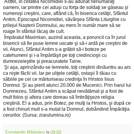
Astfel, în cetatea Nicomidiei s-au adunat nenumăraţi
oameni, iar printre cei aduşi cu forţa de soldaţi se găseau şi
numeroşi creştini, care, aflând că, în biserica cetăţii, Sfântul
Antim, Episcopul Nicomidiei, săvârşea Sfânta Liturghie cu
prilejul Naşterii Domnului, au mers în număr mare să se
roage în sfântul lăcaş de cult.
Împăratul Maximian, auzind aceasta, a poruncit ca în jurul
bisericii să fie puse lemne uscate şi să-i ardă pe creştini de
vii. Atunci, Sfântul Antim s-a grăbit să-i boteze pe
catehumeni şi i-a împărtăşit pe toţi credincioşii cu
dumnezeieştile şi preacuratele Taine.
Şi aşa, aprinzându-se lemnele, toţi creştinii dinăuntru au ars
ca nişte făclii vii. Iar pe uliţele cetăţii, ostaşii îi tăiau cu
săbiile pe cei ce mărturiseau credinţa în Hristos Iisus
Domnul. Şi au pierit atunci 20.000 de Mucenici. Prin harul lui
Dumnezeu, Sfân­tul Antim a scăpat nevătămat şi a fost de
mult folos şi altora care doreau să îmbrăţişeze religia
creştină. El a adus, prin Botez, pe mulţi la Hristos, şi după ce
a fost chinuit mult s-a mutat la Domnul, dobândind Împărăţia
cerurilor. (Sursa: ziarulumina.ro)
Constantin Mădularu
la
09:00