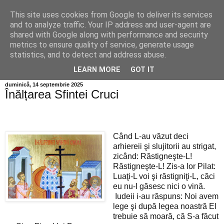
This site uses cookies from Google to deliver its services
Info MILEANCA
and to analyze traffic. Your IP address and user-agent are
shared with Google along with performance and security
metrics to ensure quality of service, generate usage
BINE AȚI VENIT! *Jurnal online de informație și opinie; Joi
statistics, and to detect and address abuse.
06 August, 2026
LEARN MORE
GOT IT
duminică, 14 septembrie 2025
Înălțarea Sfintei Cruci
Când L-au văzut deci
arhiereii şi slujitorii au strigat,
zicând: Răstigneşte-L!
Răstigneşte-L! Zis-a lor Pilat:
Luaţi-L voi şi răstigniţi-L, căci
eu nu-I găsesc nici o vină.
Iudeii i-au răspuns: Noi avem
lege şi după legea noastră El
trebuie să moară, că S-a făcut