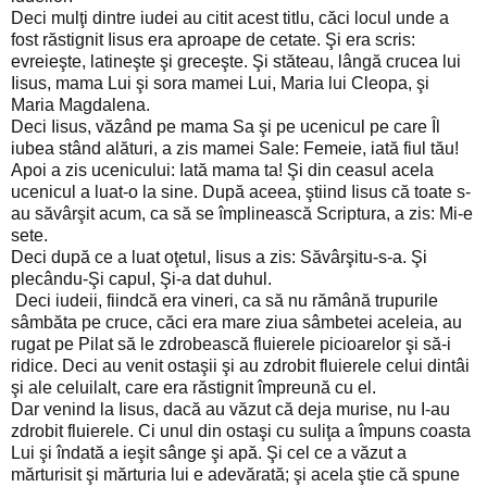
Deci mulţi dintre iudei au citit acest titlu, căci locul unde a
fost răstignit Iisus era aproape de cetate. Şi era scris:
evreieşte, latineşte şi greceşte. Şi stăteau, lângă crucea lui
Iisus, mama Lui şi sora mamei Lui, Maria lui Cleopa, şi
Maria Magdalena.
Deci Iisus, văzând pe mama Sa şi pe ucenicul pe care Îl
iubea stând alături, a zis mamei Sale: Femeie, iată fiul tău!
Apoi a zis ucenicului: Iată mama ta! Şi din ceasul acela
ucenicul a luat-o la sine. După aceea, ştiind Iisus că toate s-
au săvârşit acum, ca să se împlinească Scriptura, a zis: Mi-e
sete.
Deci după ce a luat oţetul, Iisus a zis: Săvârşitu-s-a. Şi
plecându-Şi capul, Şi-a dat duhul.
Deci iudeii, fiindcă era vineri, ca să nu rămână trupurile
sâmbăta pe cruce, căci era mare ziua sâmbetei aceleia, au
rugat pe Pilat să le zdrobească fluierele picioarelor şi să-i
ridice. Deci au venit ostaşii şi au zdrobit fluierele celui dintâi
şi ale celuilalt, care era răstignit împreună cu el.
Dar venind la Iisus, dacă au văzut că deja murise, nu I-au
zdrobit fluierele. Ci unul din ostaşi cu suliţa a împuns coasta
Lui şi îndată a ieşit sânge şi apă. Şi cel ce a văzut a
mărturisit şi mărturia lui e adevărată; şi acela ştie că spune