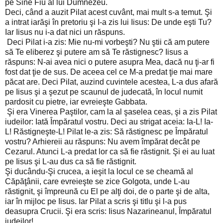
pe Sine Fiu al lui Dumnezeu.
Deci, când a auzit Pilat acest cuvânt, mai mult s-a temut. Şi
a intrat iarăşi în pretoriu şi I-a zis lui Iisus: De unde eşti Tu?
Iar Iisus nu i-a dat nici un răspuns.
Deci Pilat i-a zis: Mie nu-mi vorbeşti? Nu ştii că am putere
să Te eliberez şi putere am să Te răstignesc? Iisus a
răspuns: N-ai avea nici o putere asupra Mea, dacă nu ţi-ar fi
fost dat ţie de sus. De aceea cel ce M-a predat ţie mai mare
păcat are. Deci Pilat, auzind cuvintele acestea, L-a dus afară
pe Iisus şi a şezut pe scaunul de judecată, în locul numit
pardosit cu pietre, iar evreieşte Gabbata.
Şi era Vinerea Paştilor, cam la al şaselea ceas, şi a zis Pilat
iudeilor: Iată Împăratul vostru. Deci au strigat aceia: Ia-L! Ia-
L! Răstigneşte-L! Pilat le-a zis: Să răstignesc pe Împăratul
vostru? Arhiereii au răspuns: Nu avem împărat decât pe
Cezarul. Atunci L-a predat lor ca să fie răstignit. Şi ei au luat
pe Iisus şi L-au dus ca să fie răstignit.
Şi ducându-Şi crucea, a ieşit la locul ce se cheamă al
Căpăţânii, care evreieşte se zice Golgota, unde L-au
răstignit, şi împreună cu El pe alţi doi, de o parte şi de alta,
iar în mijloc pe Iisus. Iar Pilat a scris şi titlu şi l-a pus
deasupra Crucii. Şi era scris: Iisus Nazarineanul, Împăratul
iudeilor!