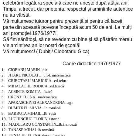
celebrăm legătura specială care ne unește după atâția ani.
Timpul a trecut, dar prietenia, respectul și amintirile autentice
nu au vârstă.
Vă mulțumesc tuturor pentru prezență și pentru că faceți
parte din această poveste începută acum 50 de ani. La mulți
ani promoției 1976/1977!
Să fim sănătoși, să ne revedem cu bine și să păstrăm mereu
vie amintirea anilor noștri de școală!
Vă mulțumesc! ( Dubiț / Ciobotariu Gica)
Cadre didactice 1976/1977
1.
CIOBANU MARIN ..dir
2.
JITARU NICOLAI ... prof. matematică
3.
CIUBOTARU MARICICA...ed.tehn.
4.
MIHALACHE RODICA...ed.fizică
5.
ACSINTE ROMITA...fizică
6.
CRONT ELENA...matematica
7.
APARASCHIVEI ALEXANDRINA...agr.
8.
DUMITREL SILVIA.. lb.română
9.
BARBUTA MIHAIL...lb. rusă
10.
LUCHINCIUC FLORIN..istorie
11.
MADULARU CONSTANTIN...lb.franceză
12.
TANASE MIHAI..lb.română
13.
URSACHE ELENA..desen /muzica