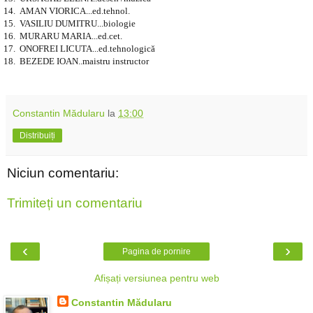
14.
AMAN VIORICA...ed.tehnol.
15.
VASILIU DUMITRU...biologie
16.
MURARU MARIA...ed.cet.
17.
ONOFREI LICUTA...ed.tehnologică
18.
BEZEDE IOAN..maistru instructor
Constantin Mădularu
la
13:00
Distribuiți
Niciun comentariu:
Trimiteți un comentariu
‹
›
Pagina de pornire
Afișați versiunea pentru web
Constantin Mădularu