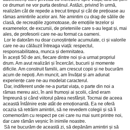
ce drumuri ne vor purta destinul. Astăzi, privind în urmă,
realizăm cât de repede a trecut timpul și cât de prețioase au
rămas amintirile acelor ani. Ne amintim cu drag de sălile de
clasă, de recreațiile zgomotoase, de emoțiile tezelor și
examenelor, de excursii, de prieteniile care s-au legat și, mai
ales, de profesorii care ne-au format ca oameni.
Lor le datorăm nu doar cunoștințele acumulate, ci și valorile
care ne-au călăuzit întreaga viață: respectul,
responsabilitatea, munca și demnitatea.
În acești 50 de ani, fiecare dintre noi și-a urmat propriul
drum. Am avut realizări și încercări, bucurii și momente
dificile. Am construit familii, am crescut copii și ne bucurăm
acum de nepoți. Am muncit, am învățat și am adunat
experiențe care ne-au modelat caracterul.
Dar, indiferent unde ne-a purtat viața, o parte din noi a
rămas mereu aici, în anii frumoși ai școlii, când eram
împreună și când viitorul părea nesfârșit. Tocmai de aceea
această întâlnire este atât de emoționantă. Ea ne oferă
ocazia să retrăim amintiri, să ne revedem colegii și să îi
comemorăm cu respect pe cei care nu mai sunt printre noi,
dar care rămân veșnic în inimile noastre.
Să ne bucurăm de această zi, să depănăm amintiri și să